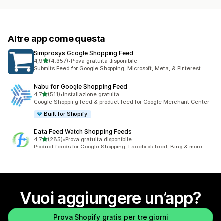
Altre app come questa
Simprosys Google Shopping Feed
stelle su 5
4,9
(4.357)
•
Prova gratuita disponibile
4357 recensioni totali
Submits Feed for Google Shopping, Microsoft, Meta, & Pinterest
Nabu for Google Shopping Feed
stelle su 5
4,7
(511)
•
Installazione gratuita
511 recensioni totali
Google Shopping feed & product feed for Google Merchant Center
Built for Shopify
Data Feed Watch Shopping Feeds
stelle su 5
4,7
(285)
•
Prova gratuita disponibile
285 recensioni totali
Product feeds for Google Shopping, Facebook feed, Bing & more
Vuoi aggiungere un’app?
Prova Shopify gratis per tre giorni