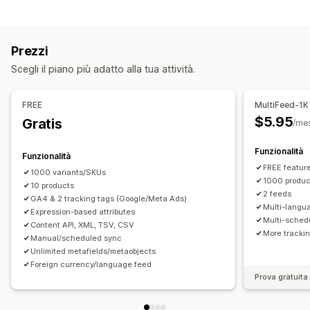
Filtri degli attributi
Mappatura degli attributi
Metafield
Gestione delle inserzioni
Formule personalizzate
Etichette personalizzate
Automazione dei feed
Feed dei prodotti
Regole personalizzate
Tag di remarketing
Scorte locali
Prezzi
Sincronizzazione dei prodotti
Selezione dei prodotti
Feed localizzati
Multivaluta
Multilingua
Scegli il piano più adatto alla tua attività.
Sincronizzazione delle offerte
Valuta locale
Sincronizzazione delle varianti
Targeting delle collezioni
Traduzione dei feed
Caricamento in blocco
Gestione del feed
FREE
MultiFeed-1K
Inserzioni personalizzate
Analisi delle inserzioni
Sincronizzazione dei prodotti
Modifica in blocco
$5.95
Gratis
/me
Aggiornamenti del negozio
Aggiornamenti in tempo reale
Funzionalità
Sincronizzazione programmata
Convalida degli errori
Funzionalità
FREE feature
Selezione dei prodotti
Feed in base ai destinatari
1000 variants/SKUs
1000 produc
10 products
Assistenza per le scorte
Gestione dei GTIN
Headless
2 feeds
GA4 & 2 tracking tags (Google/Meta Ads)
Monitoraggio delle conversioni
Ottimizzazione del feed
Multi-langu
Expression-based attributes
Multi-sched
Multiformato
Content API, XML, TSV, CSV
More trackin
Manual/scheduled sync
Unlimited metafields/metaobjects
Foreign currency/language feed
Prova gratuita 