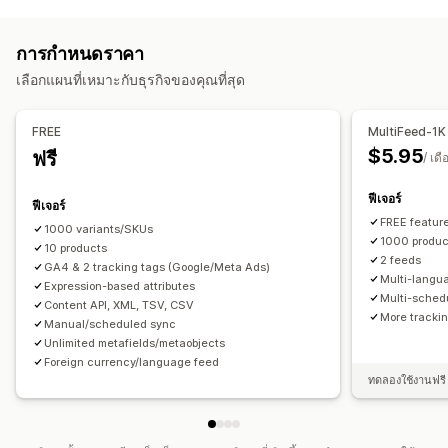
การจัดการการทำรายการสินค้า
สูตรที่กำหนดเอง
ป้ายกำกับที่กำหนดเอง
กฎที่กำหนดเอง
ระบบฟีดอัตโนมัติ
ฟีดสินค้า
ซิงค์สินค้า
การเลือกสินค้า
แท็กการทำการตลาดซ้ำ
สินค้าคงคลังในท้องถิ่น
การกำหนดราคา
ซิงค์คำสั่งซื้อ
สกุลเงินในพื้นที่
การแปลฟีด
การอัปโหลดจำนวนมาก
ฟีดที่ปรับให้เหมาะกับท้องถิ่น
หลายสกุลเงิน
หลายภาษา
เลือกแผนที่เหมาะกับธุรกิจของคุณที่สุด
รายการที่กำหนดเอง
การวิเคราะห์การทำรายการสินค้า
การซิงค์ตัวแปร
การกำหนดเป้าหมายคอลเลกชัน
การจัดการฟีด
FREE
MultiFeed-1K
ซิงค์สินค้า
การแก้ไขจำนวนมาก
การอัปเดตร้านค้า
$5.95
ฟรี
/ เดื
อัปเดตแบบเรียลไทม์
ซิงค์ตามกำหนดเวลา
ฟีเจอร์
การตรวจสอบข้อผิดพลาด
การเลือกสินค้า
ฟีดเฉพาะเป้าหมาย
ฟีเจอร์
FREE feature
การสนับสนุนสินค้าคงคลัง
การจัดการ GTIN
ไม่มีส่วนติดต่อ
1000 variants/SKUs
1000 produc
10 products
การติดตามคอนเวอร์ชัน
การปรับฟีดให้เหมาะสม
หลายรูปแบบ
2 feeds
GA4 & 2 tracking tags (Google/Meta Ads)
Multi-langu
Expression-based attributes
Multi-sched
Content API, XML, TSV, CSV
More trackin
Manual/scheduled sync
Unlimited metafields/metaobjects
Foreign currency/language feed
ทดลองใช้งานฟรี 