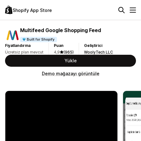
Shopify App Store
Multifeed Google Shopping Feed
Built for Shopify
Fiyatlandırma
Puan
Geliştirici
Ücretsiz plan mevcut
4,9
(965)
WoolyTech LLC
Yükle
Demo mağazayı görüntüle