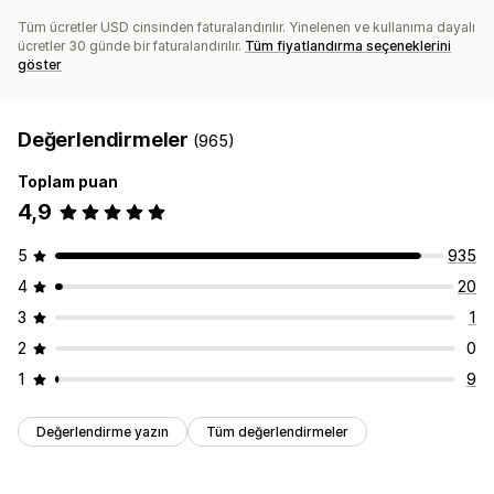
Tüm ücretler USD cinsinden faturalandırılır. Yinelenen ve kullanıma dayalı
ücretler 30 günde bir faturalandırılır.
Tüm fiyatlandırma seçeneklerini
göster
Değerlendirmeler
(965)
Toplam puan
4,9
5
935
4
20
3
1
2
0
1
9
Değerlendirme yazın
Tüm değerlendirmeler