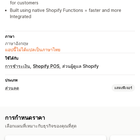
for customers
Built using native Shopify Functions = faster and more
Integrated
ภาษา
ภาษาอังกฤษ
แอปนี้ไม่ได้แปลเป็นภาษาไทย
ใช้ได้กับ
การชำระเงิน
Shopify POS
ส่วนผู้ดูแล Shopify
ประเภท
ส่วนลด
แสดงฟีเจอร์
ประเภทส่วนลด
รหัสส่วนลด
การกำหนดราคาตามปริมาณการสั่งซื้อ
การกำหนดราคา
ส่วนลดตามปริมาณ
ตัวแบ่งปริมาณ
ส่วนลดแบบคงที่
เลือกแผนที่เหมาะกับธุรกิจของคุณที่สุด
เปอร์เซ็นต์ส่วนลด
ส่วนลดจำนวนมาก
ส่วนลดในตะกร้าสินค้า
เช็คเอาท์ส่วนลด
ของขวัญ