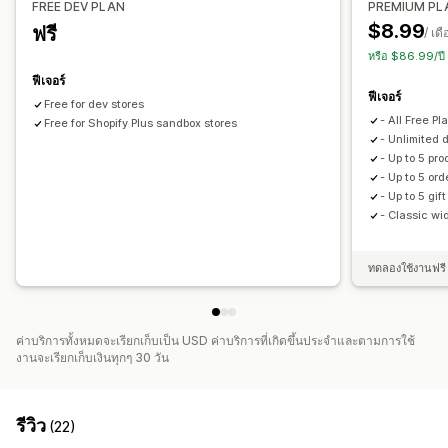
FREE DEV PLAN
PREMIUM PL
การจัดการส่วนลด
$8.99
ฟรี
/ เด
การเรียงซ้อนส่วนลด
หรือ $86.99/ปี
ฟีเจอร์
ฟีเจอร์
Free for dev stores
- All Free P
Free for Shopify Plus sandbox stores
- Unlimited 
- Up to 5 pro
- Up to 5 ord
- Up to 5 gif
- Classic wi
ทดลองใช้งานฟรี 
ค่าบริการทั้งหมดจะเรียกเก็บเป็น USD ค่าบริการที่เกิดขึ้นประจำและตามการใช้
งานจะเรียกเก็บเงินทุกๆ 30 วัน
รีวิว
(22)