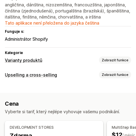
angličtina, dánština, nizozemština, francouzština, japonština,
čínština (zjednodušená), portugalština (brazilská), španělština,
italština, finština, němčina, chorvatština, a irština
Tato aplikace není přeložena do jazyka čeština
Funguje s:
Administrátor Shopify
Kategorie
Varianty produktů
Zobrazit funkce
Přizpůsobení
Upselling a cross-selling
Zobrazit funkce
Podmíněná logika
Rozevírací nabídky
Nahrání souboru
Přizpůsobení
Vlastní text
Vlastní CSS
Překlad
Zobrazení variant
Upselling na stránce produktu
Ukazatel průběhu
Nacenění
Cena
Automaticky otevíraná okna
Vlastní CSS
Více měn
Doplňky
Vyberte si tarif, který nejlépe vyhovuje vašemu podnikání.
Více jazyků
Vlastní pravidla
Nabídky a doporučení
DEVELOPMENT STORES
MultiStep Ba
Doplňky produktů
Doporučené produkty
$12
Zdarma
/ měsíc