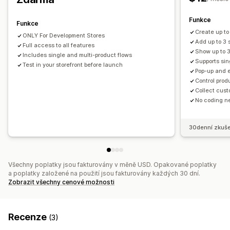
Často nakupované společně
Balíčky
Funkce
Funkce
Create up to
ONLY For Development Stores
Add up to 3 
Full access to all features
Show up to 3
Includes single and multi-product flows
Supports sin
Test in your storefront before launch
Pop-up and 
Control prod
Collect cust
No coding n
30denní zkuše
Všechny poplatky jsou fakturovány v měně USD. Opakované poplatky
a poplatky založené na použití jsou fakturovány každých 30 dní.
Zobrazit všechny cenové možnosti
Recenze
(3)