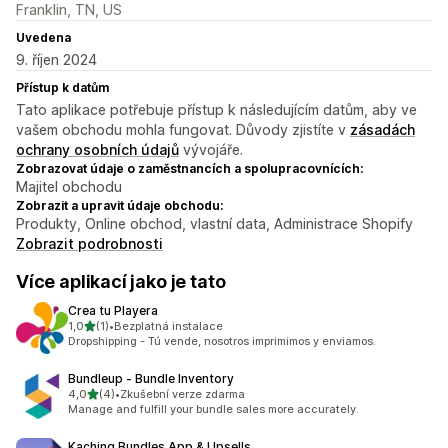
Franklin, TN, US
Uvedena
9. říjen 2024
Přístup k datům
Tato aplikace potřebuje přístup k následujícím datům, aby ve
vašem obchodu mohla fungovat. Důvody zjistíte v
zásadách
ochrany osobních údajů
vývojáře.
Zobrazovat údaje o zaměstnancích a spolupracovnících:
Majitel obchodu
Zobrazit a upravit údaje obchodu:
Produkty, Online obchod, vlastní data, Administrace Shopify
Zobrazit podrobnosti
Více aplikací jako je tato
Crea tu Playera
z 5 hvězd
1,0
(1)
•
Bezplatná instalace
Celkový počet recenzí: 1
Dropshipping - Tú vende, nosotros imprimimos y enviamos.
Bundleup ‑ Bundle Inventory
z 5 hvězd
4,0
(4)
•
Zkušební verze zdarma
Celkový počet recenzí: 4
Manage and fulfill your bundle sales more accurately.
Kaching Bundles App & Upsells