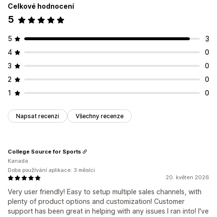
Celkové hodnocení
5
5
3
4
0
3
0
2
0
1
0
Napsat recenzi
Všechny recenze
College Source for Sports
Kanada
Doba používání aplikace: 3 měsíci
20. květen 2026
Very user friendly! Easy to setup multiple sales channels, with
plenty of product options and customization! Customer
support has been great in helping with any issues I ran into! I've