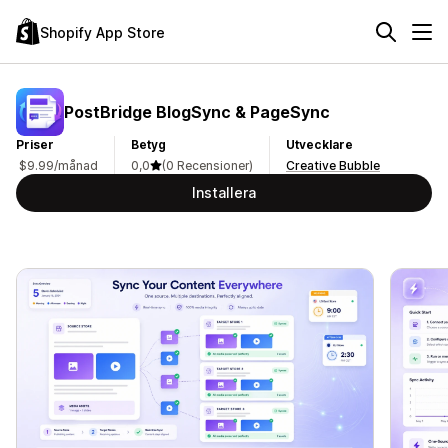
Shopify App Store
PostBridge BlogSync & PageSync
Priser
Betyg
Utvecklare
$9.99/månad
0,0
(0 Recensioner)
Creative Bubble
Installera