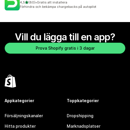
av 5 stjärnor
4,5
(80)
•
Gratis att installera
80 recensioner totalt
Förhindra och bekämpa chargebacks på autopilot
Vill du lägga till en app?
Prova Shopify gratis i 3 dagar
Appkategorier
Toppkategorier
Försäljningskanaler
Dropshipping
Hitta produkter
Marknadsplatser