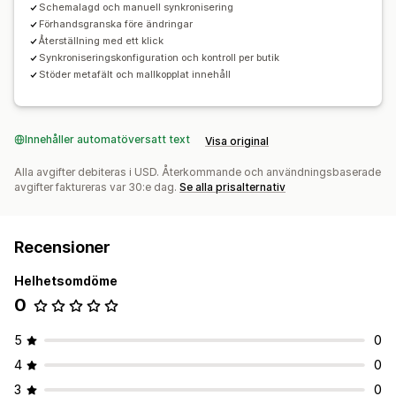
Schemalagd och manuell synkronisering
Förhandsgranska före ändringar
Återställning med ett klick
Synkroniseringskonfiguration och kontroll per butik
Stöder metafält och mallkopplat innehåll
Innehåller automatöversatt text
Visa original
Alla avgifter debiteras i USD. Återkommande och användningsbaserade
avgifter faktureras var 30:e dag.
Se alla prisalternativ
Recensioner
Helhetsomdöme
0
5
0
4
0
3
0