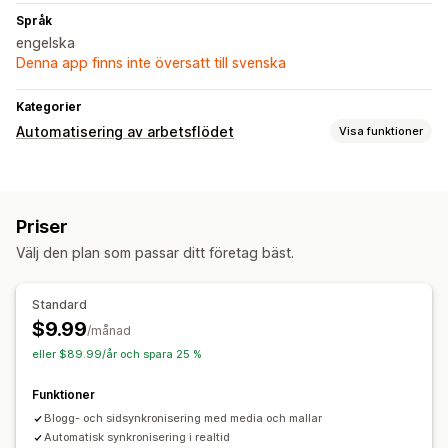
Språk
engelska
Denna app finns inte översatt till svenska
Kategorier
Automatisering av arbetsflödet
Visa funktioner
Anpassning
Mallar
Synkronisera data automatiskt
Priser
Schemalagda uppgifter
Flera butiker
Välj den plan som passar ditt företag bäst.
Standard
$9.99
/månad
eller $89.99/år och spara 25 %
Funktioner
Blogg- och sidsynkronisering med media och mallar
Automatisk synkronisering i realtid