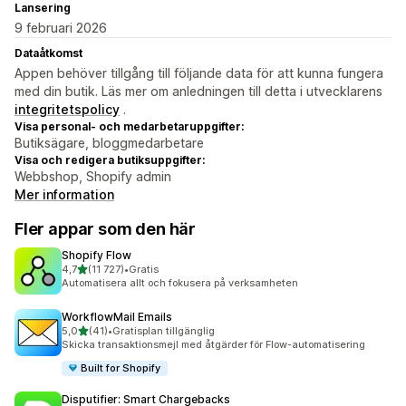
Lansering
9 februari 2026
Dataåtkomst
Appen behöver tillgång till följande data för att kunna fungera
med din butik. Läs mer om anledningen till detta i utvecklarens
integritetspolicy
.
Visa personal- och medarbetaruppgifter:
Butiksägare, bloggmedarbetare
Visa och redigera butiksuppgifter:
Webbshop, Shopify admin
Mer information
Fler appar som den här
Shopify Flow
av 5 stjärnor
4,7
(11 727)
•
Gratis
11727 recensioner totalt
Automatisera allt och fokusera på verksamheten
WorkflowMail Emails
av 5 stjärnor
5,0
(41)
•
Gratisplan tillgänglig
41 recensioner totalt
Skicka transaktionsmejl med åtgärder för Flow-automatisering
Built for Shopify
Disputifier: Smart Chargebacks