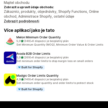
Majitel obchodu
Zobrazit a upravit údaje obchodu:
Zákazníci, produkty, objednávky, Shopify Functions, Online
obchod, Administrace Shopify, ostatní údaje
Zobrazit podrobnosti
Více aplikací jako je tato
Melon Minimum Order Quantity
z 5 hvězd
5,0
(348)
•
K dispozici je bezplatný plán
Celkový počet recenzí: 348
Set Minimum Quantity (MOQ), Minimum Order Value & Order Limits
Avada B2B Order Limits
z 5 hvězd
5,0
(269)
•
K dispozici je bezplatný plán
Celkový počet recenzí: 269
Set minimum order limits to stop margin loss on small orders
Built for Shopify
Madgic Order Limits Quantity
z 5 hvězd
4,9
(149)
•
K dispozici je bezplatný plán
Celkový počet recenzí: 149
Set minimum order quantity and order limits to protect stock
Built for Shopify