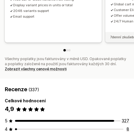
Global cart 
Display variant prices in units or total
Customer Elig
2048 variants support
Offer volum
Email support
24/7 Human 
7denní zkušeb
Všechny poplatky jsou fakturovány v měně USD. Opakované poplatky
a poplatky založené na použití jsou fakturovány každých 30 dní.
Zobrazit všechny cenové možnosti
Recenze
(337)
Celkové hodnocení
4,9
5
327
4
8