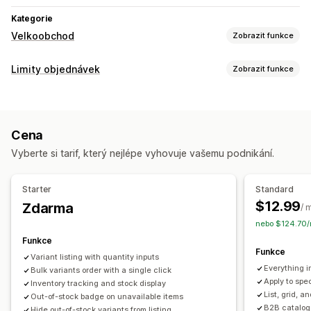
Kategorie
Velkoobchod
Zobrazit funkce
Možnosti nacenění
Limity objednávek
Zobrazit funkce
Skupiny zákazníků
Vlastní nacenění
Úrovňové oceňování
Pravidla limitů
Množstevní slevy
Více měn
Přihlášení k velkoobchodu
Na základě košíku
Maximální množství
Označování zákazníků
Cena
Minimální množství
Na základě ceny
Na základě slevy
Řízení objednávek
Vyberte si tarif, který nejlépe vyhovuje vašemu podnikání.
Specifické podle produktu
Specifické podle varianty
Hromadné zpracování
Objednávkový formulář
Specifické podle kolekce
Štítky zákazníků
Minima objednávek
Limity objednávek
Starter
Standard
Nastavení oznámení
Viditelnost produktů
Více měn
$12.99
Zdarma
/ 
Upozornění na košík
Upozornění na pokladnu
Synchronizace skladových zásob
Stav skladových zásob
nebo $124.70/
Upozornění na stránku produktu
Vlastní zprávy
Funkce
Funkce
Více jazyků
Variant listing with quantity inputs
Everything i
Bulk variants order with a single click
Apply to spec
Inventory tracking and stock display
List, grid, a
Out-of-stock badge on unavailable items
B2B catalog 
Hide out-of-stock variants from listing