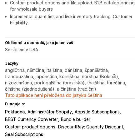
Custom product options and file upload. B2B catalog pricing
for wholesale buyers
Incremental quantities and live inventory tracking. Customer
Eligibility.
Oblíbené u obchodů, jako je ten váš
Se sídlem v USA
Jazyky
angličtina, němčina, italština, dánština, španělština,
francouzština, japonština, korejština, norština (Bokmål),
nizozemština, portugalština (brazilská), thajština, turečtina,
čínština (zjednodušená), a čínština (tradiční)
Tato aplikace není přeložena do jazyka čeština
Funguje s:
Pokladna
Administrátor Shopify
Appstle Subscriptions
BEST Currency Converter
Bundle builder
Custom product options
DiscountRay: Quantity Discount
Seal Subscriptions