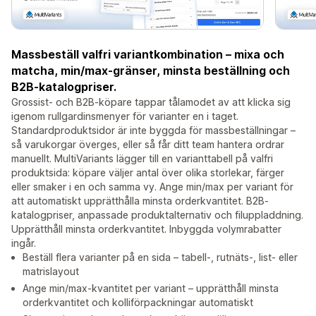
Massbeställ valfri variantkombination – mixa och
matcha, min/max-gränser, minsta beställning och
B2B-katalogpriser.
Grossist- och B2B-köpare tappar tålamodet av att klicka sig
igenom rullgardinsmenyer för varianter en i taget.
Standardproduktsidor är inte byggda för massbeställningar –
så varukorgar överges, eller så får ditt team hantera ordrar
manuellt. MultiVariants lägger till en varianttabell på valfri
produktsida: köpare väljer antal över olika storlekar, färger
eller smaker i en och samma vy. Ange min/max per variant för
att automatiskt upprätthålla minsta orderkvantitet. B2B-
katalogpriser, anpassade produktalternativ och filuppladdning.
Upprätthåll minsta orderkvantitet. Inbyggda volymrabatter
ingår.
Beställ flera varianter på en sida – tabell-, rutnäts-, list- eller
matrislayout
Ange min/max-kvantitet per variant – upprätthåll minsta
orderkvantitet och kolliförpackningar automatiskt