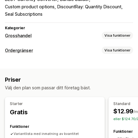
Custom product options
DiscountRay: Quantity Discount
Seal Subscriptions
Kategorier
Grosshandel
Visa funktioner
Prisalternativ
Ordergränser
Visa funktioner
Kundgrupper
Anpassad prissättning
Gränsregler
Kvantitetsbaserade priser
Volymrabatter
Flera valutor
Varukorgsbaserat
Maxkvantitet
Minimikvantitet
Inloggning för grosshandel
Kundtaggning
Priser
Prisbaserat
Rabattbaserat
Produktspecifikt
Orderhantering
Välj den plan som passar ditt företag bäst.
Variantspecifik
Produktseriespecifikt
Kundtaggar
Bulkbearbetning
Orderformulär
Minimiorder
Ordergränser
Aviseringsinställningar
Produktsynlighet
Flera valutor
Lagersynkronisering
Starter
Standard
Varukorgsaviseringar
Kassaaviseringar
Lagerstatus
$12.99
Gratis
/m
Aviseringar om produktsidan
Anpassade meddelanden
eller $124.70/
Flera språk
Funktioner
Funktioner
Variantlista med inmatning av kvantitet