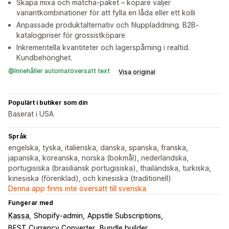
Skapa mixa och matcha-paket – köpare väljer
variantkombinationer för att fylla en låda eller ett kolli
Anpassade produktalternativ och filuppladdning. B2B-
katalogpriser för grossistköpare
Inkrementella kvantiteter och lagerspårning i realtid.
Kundbehörighet.
Innehåller automatöversatt text
Visa original
Populärt i butiker som din
Baserat i USA
Språk
engelska, tyska, italienska, danska, spanska, franska,
japanska, koreanska, norska (bokmål), nederländska,
portugisiska (brasiliansk portugisiska), thailändska, turkiska,
kinesiska (förenklad), och kinesiska (traditionell)
Denna app finns inte översatt till svenska
Fungerar med
Kassa
Shopify-admin
Appstle Subscriptions
BEST Currency Converter
Bundle builder