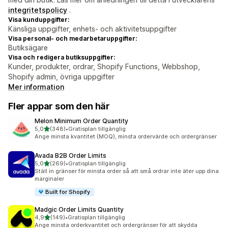
integritetspolicy
.
Visa kunduppgifter:
Känsliga uppgifter, enhets- och aktivitetsuppgifter
Visa personal- och medarbetaruppgifter:
Butiksägare
Visa och redigera butiksuppgifter:
Kunder, produkter, ordrar, Shopify Functions, Webbshop,
Shopify admin, övriga uppgifter
Mer information
Fler appar som den här
Melon Minimum Order Quantity
av 5 stjärnor
5,0
(348)
•
Gratisplan tillgänglig
348 recensioner totalt
Ange minsta kvantitet (MOQ), minsta ordervärde och ordergränser
Avada B2B Order Limits
av 5 stjärnor
5,0
(269)
•
Gratisplan tillgänglig
269 recensioner totalt
Ställ in gränser för minsta order så att små ordrar inte äter upp dina
marginaler
Built for Shopify
Madgic Order Limits Quantity
av 5 stjärnor
4,9
(149)
•
Gratisplan tillgänglig
149 recensioner totalt
Ange minsta orderkvantitet och ordergränser för att skydda