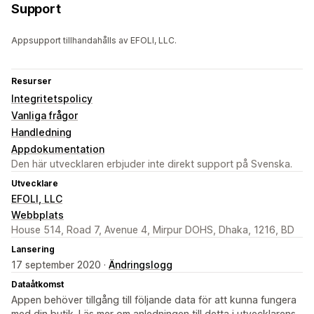
Support
Appsupport tillhandahålls av EFOLI, LLC.
Resurser
Integritetspolicy
Vanliga frågor
Handledning
Appdokumentation
Den här utvecklaren erbjuder inte direkt support på Svenska.
Utvecklare
EFOLI, LLC
Webbplats
House 514, Road 7, Avenue 4, Mirpur DOHS, Dhaka, 1216, BD
Lansering
17 september 2020 ·
Ändringslogg
Dataåtkomst
Appen behöver tillgång till följande data för att kunna fungera
med din butik. Läs mer om anledningen till detta i utvecklarens