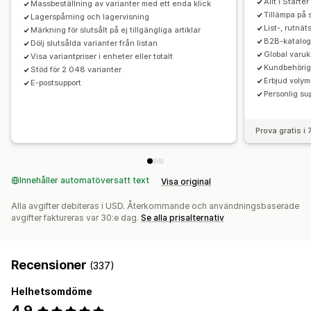
Allt i Starter
Massbeställning av varianter med ett enda klick
Tillämpa på 
Lagerspårning och lagervisning
List-, rutnät
Märkning för slutsålt på ej tillgängliga artiklar
B2B-katalogp
Dölj slutsålda varianter från listan
Global varuk
Visa variantpriser i enheter eller totalt
Kundbehörig
Stöd för 2 048 varianter
Erbjud voly
E-postsupport
Personlig su
Prova gratis i
Innehåller automatöversatt text
Visa original
Alla avgifter debiteras i USD. Återkommande och användningsbaserade
avgifter faktureras var 30:e dag.
Se alla prisalternativ
Recensioner
(337)
Helhetsomdöme
4,9