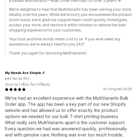
a valued MultiVariants – Bulk Order merchant for over 3 years! 💙
We're delighted to hear that MultiVariants has been serving your store
reliably over the years. While we're sorry you encountered the product
zoom issue, we're glad our support team could quickly investigate,
access your store, and resolve it within minutes to restore the best
shopping experience for your customers.
Your trust and kind words mean a lot to us. If you ever need any
assistance, we're always here for you 24/7.
Thank you again for choosing MultiVariants!
My Needs Are Simple
สหราชอาณาจักร
ประมาณ 1 เดือน ในการใช้แอป
10 กรกฎาคม 2026
We've had an excellent experience with the MultiVariants Bulk
Order app. The app has been a key part of our new Shopify
website and has allowed us to offer exactly the product
options we needed for our bulk T-shirt printing business.
What really sets MultiVariants apart is the customer support.
Every question we had was answered quickly, professionally
and with genuine care. Nothing was ever too much trouble,