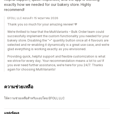
exactly how we needed for our bakery store. Highly
recommend!
EFOLI, LLC ตอบแล้ว 15 พฤษภาคม 2026
Thank you so much for your amazing review! 💙
We’re thrilled to hear that the MultiVariants – Bulk Order team could
successfully implement the custom functionality you needed for your
bakery store. Disabling the “+” quantity button once all 4 flavours are
selected and re-enabling it dynamically is a great use case, and we’re
glad everything is working exactly as you envisioned.
Providing quick, helpful support and flexible customization is what
we strive for every day. Your recommendation means a lot to us! If
you ever need further assistance, we’re here for you 24/7. Thanks
again for choosing MultiVariants!
ความช่วยเหลือ
ให้ความช่วยเหลือสำหรับแอปโดย EFOLI, LLC
แหล่งข้อมูล