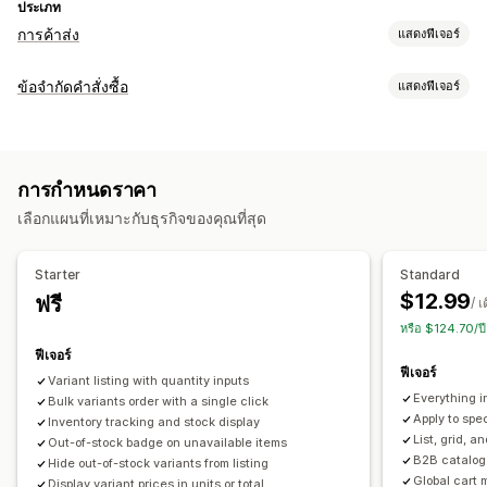
ประเภท
การค้าส่ง
แสดงฟีเจอร์
ตัวเลือกการกำหนดราคา
ข้อจำกัดคำสั่งซื้อ
แสดงฟีเจอร์
กลุ่มลูกค้า
การกำหนดราคาแบบกำหนดเอง
กฎการจำกัด
การกำหนดราคาตามปริมาณการสั่งซื้อ
ส่วนลดตามปริมาณ
ตามตะกร้าสินค้า
ปริมาณสูงสุด
ปริมาณขั้นต่ำ
ตามราคา
หลายสกุลเงิน
การเข้าสู่ระบบการค้าส่ง
การติดแท็กลูกค้า
การกำหนดราคา
ตามส่วนลด
เฉพาะสินค้า
เฉพาะตัวเลือกสินค้า
เฉพาะคอลเลกชัน
การจัดการคำสั่งซื้อ
เลือกแผนที่เหมาะกับธุรกิจของคุณที่สุด
แท็กลูกค้า
การประมวลผลหลายรายการ
แบบฟอร์มสั่งซื้อ
การสั่งซื้อขั้นต่ำ
การตั้งค่าการแจ้งเตือน
ข้อจำกัดคำสั่งซื้อ
การมองเห็นสินค้า
หลายสกุลเงิน
Starter
Standard
การแจ้งเตือนตะกร้าสินค้า
แอปการชำระเงิน
ซิงค์สินค้าคงคลัง
สถานะสินค้าคงคลัง
$12.99
ฟรี
/ เ
การแจ้งเตือนหน้าสินค้า
ข้อความที่กำหนดเอง
หลายภาษา
หรือ $124.70/ป
ฟีเจอร์
ฟีเจอร์
Variant listing with quantity inputs
Everything i
Bulk variants order with a single click
Apply to spec
Inventory tracking and stock display
List, grid, a
Out-of-stock badge on unavailable items
B2B catalog 
Hide out-of-stock variants from listing
Global cart 
Display variant prices in units or total