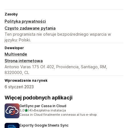
Zasoby
Polityka prywatności
Często zadawane pytania
Ten programista nie oferuje bezpośredniego wsparcia w
języku: Polski.
Deweloper
Multivende
Strona internetowa
Antonio Varas 175 Of. 402, Providencia, Santiago, RM,
8320000, CL
Wprowadzenie na rynek
6 styczeń 2023
Więcej podobnych aplikacji
GetSync per Cassa in Cloud
na 5 gwiazdek
5,0
(4)
•
Bezpłatna instalacja
Łączna liczba recenzji: 4
Cassa in Cloud finalmente connesso al tuo e-shop
Exportly Google Sheets Sync