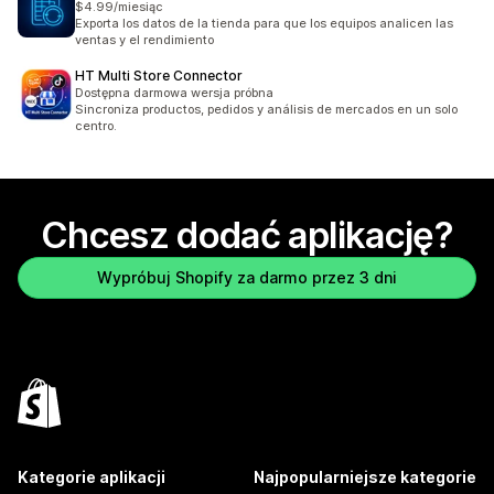
$4.99/miesiąc
Exporta los datos de la tienda para que los equipos analicen las
ventas y el rendimiento
HT Multi Store Connector
Dostępna darmowa wersja próbna
Sincroniza productos, pedidos y análisis de mercados en un solo
centro.
Chcesz dodać aplikację?
Wypróbuj Shopify za darmo przez 3 dni
Kategorie aplikacji
Najpopularniejsze kategorie