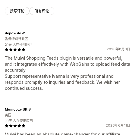
撰写评论
所有评论
depow.de
香港特别行政区
21天 人在使用应用
2026年8月3日
The Mulwi Shopping Feeds plugin is versatile and powerful,
and it integrates effectively with WebGains to upload feed data
accurately.
Support representative Ivanna is very professional and
responds promptly to inquiries and feedback. We wish her
continued success.
Momcozy UK
英国
10天 人在使用应用
2026年6月11日
Mulwi has been an absolute game-changer for our affiliate