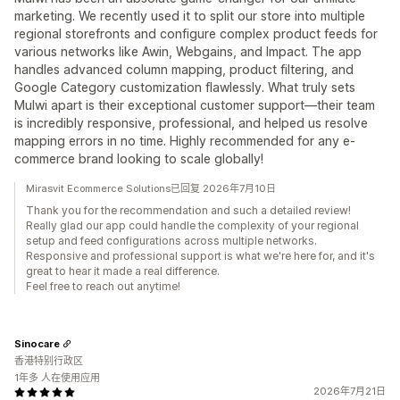
marketing. We recently used it to split our store into multiple
regional storefronts and configure complex product feeds for
various networks like Awin, Webgains, and Impact. The app
handles advanced column mapping, product filtering, and
Google Category customization flawlessly. What truly sets
Mulwi apart is their exceptional customer support—their team
is incredibly responsive, professional, and helped us resolve
mapping errors in no time. Highly recommended for any e-
commerce brand looking to scale globally!
Mirasvit Ecommerce Solutions已回复 2026年7月10日
Thank you for the recommendation and such a detailed review!
Really glad our app could handle the complexity of your regional
setup and feed configurations across multiple networks.
Responsive and professional support is what we're here for, and it's
great to hear it made a real difference.
Feel free to reach out anytime!
Sinocare
香港特别行政区
1年多 人在使用应用
2026年7月21日