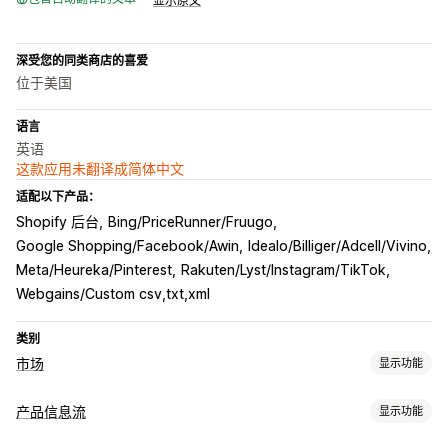
显示原文
深受您的同类商店的喜爱
位于美国
语言
英语
这款应用未翻译成简体中文
适配以下产品：
Shopify 后台
Bing/PriceRunner/Fruugo
Google Shopping/Facebook/Awin
Idealo/Billiger/Adcell/Vivino
Meta/Heureka/Pinterest
Rakuten/Lyst/Instagram/TikTok
Webgains/Custom csv,txt,xml
类别
市场
显示功能
产品页面管理
产品信息流
显示功能
数据源自动化
产品数据源
产品同步
产品选择
报价同步