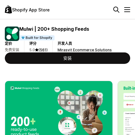
Shopify App Store
Mulwi | 200+ Shopping Feeds
Built for Shopify
定价
评分
开发人员
免费安装
5.0
(561)
Mirasvit Ecommerce Solutions
安装