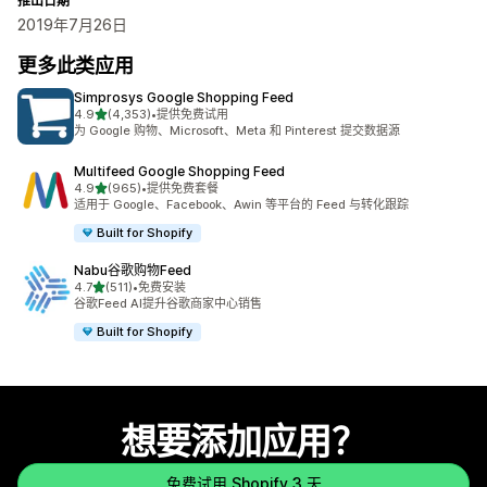
推出日期
2019年7月26日
更多此类应用
Simprosys Google Shopping Feed
星（满分 5 星）
4.9
(4,353)
•
提供免费试用
总共 4353 条评论
为 Google 购物、Microsoft、Meta 和 Pinterest 提交数据源
Multifeed Google Shopping Feed
星（满分 5 星）
4.9
(965)
•
提供免费套餐
总共 965 条评论
适用于 Google、Facebook、Awin 等平台的 Feed 与转化跟踪
Built for Shopify
Nabu谷歌购物Feed
星（满分 5 星）
4.7
(511)
•
免费安装
总共 511 条评论
谷歌Feed AI提升谷歌商家中心销售
Built for Shopify
想要添加应用？
免费试用 Shopify 3 天