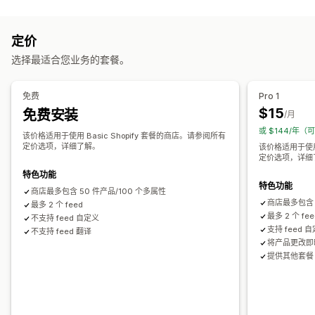
数据源自定义
当地货币
数据源翻译
批量上传
自定义产品页面
产品页面分析
属性筛选
属性映射
元字段
AI 映射
自定义格式
自定义标签
订单管理
定价
自定义规则
再营销标记
本地库存
本地化数据源
多币种
多语言
批量订单
订单同步
库存同步
选择最适合您业务的套餐。
多属性同步
产品系列定向
数据源管理
免费
Pro 1
产品同步
批量编辑
商店更新
实时更新
预定同步
错误验证
$15
免费安装
/月
产品选择
特定目标数据源
库存支持
GTIN 管理
无头
转化跟踪
或 $144/年（
该价格适用于使用 Basic Shopify 套餐的商店。请参阅所有
数据源优化
绩效监控
多个格式
定价选项，详细了解。
该价格适用于使用 
定价选项，详细
特色功能
特色功能
商店最多包含 50 件产品/100 个多属性
商店最多包含 
最多 2 个 feed
最多 2 个 fee
不支持 feed 自定义
支持 feed 
不支持 feed 翻译
将产品更改即时
提供其他套餐