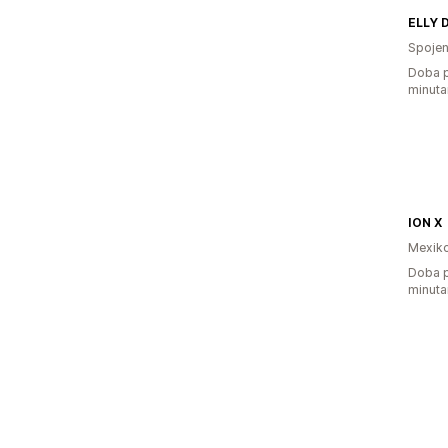
ELLY 
Spojen
Doba p
minuta
ION X
Mexik
Doba p
minuta