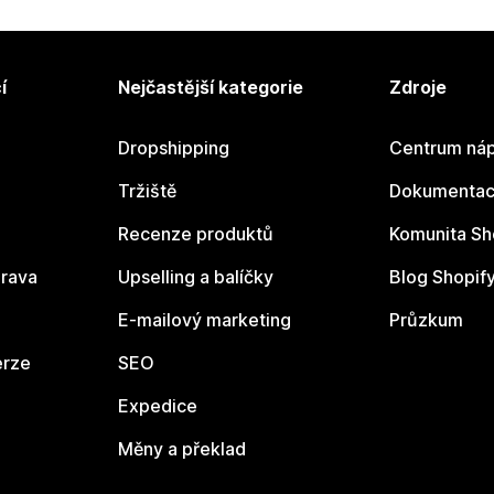
í
Nejčastější kategorie
Zdroje
Dropshipping
Centrum náp
Tržiště
Dokumentace
Recenze produktů
Komunita Sh
rava
Upselling a balíčky
Blog Shopif
E-mailový marketing
Průzkum
erze
SEO
Expedice
Měny a překlad