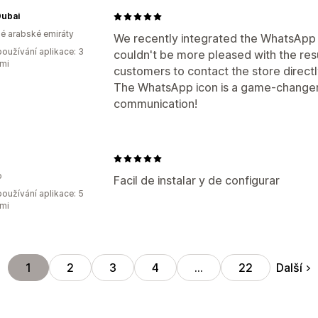
Dubai
é arabské emiráty
We recently integrated the WhatsApp i
oužívání aplikace: 3
couldn't be more pleased with the resu
mi
customers to contact the store directl
The WhatsApp icon is a game-changer
communication!
o
Facil de instalar y de configurar
oužívání aplikace: 5
mi
Další
1
2
3
4
…
22