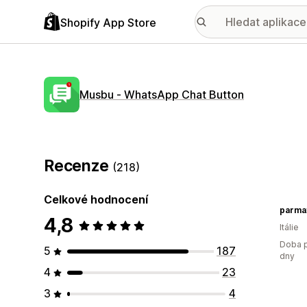
Shopify App Store
Musbu ‑ WhatsApp Chat Button
Recenze
(218)
Celkové hodnocení
parma
4,8
Itálie
Doba p
5
187
dny
4
23
3
4