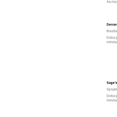
Asi ho
Brazíli
Doba p
minuta
Sage's
Spojen
Doba p
minuta