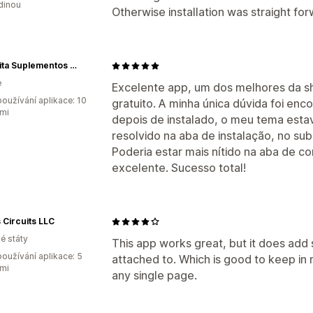
dinou
Otherwise installation was straight for
Denavita Suplementos e Vitaminas
e
Excelente app, um dos melhores da sh
oužívání aplikace: 10
gratuito. A minha única dúvida foi enc
mi
depois de instalado, o meu tema estav
resolvido na aba de instalação, no su
Poderia estar mais nítido na aba de 
excelente. Sucesso total!
 Circuits LLC
é státy
This app works great, but it does add 
oužívání aplikace: 5
attached to. Which is good to keep in
mi
any single page.