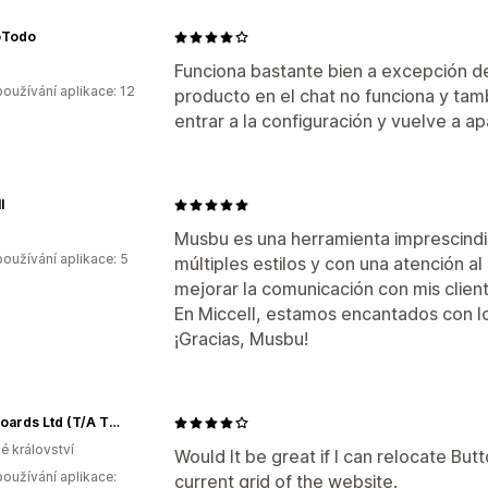
oTodo
Funciona bastante bien a excepción de
oužívání aplikace: 12
producto en el chat no funciona y ta
entrar a la configuración y vuelve a ap
l
Musbu es una herramienta imprescindib
oužívání aplikace: 5
múltiples estilos y con una atención al
mejorar la comunicación con mis client
En Miccell, estamos encantados con l
¡Gracias, Musbu!
Headboards Ltd (T/A The Bed Slats Workshop)
é království
Would It be great if I can relocate B
oužívání aplikace:
current grid of the website.