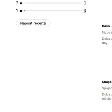
2
1
1
3
Napsat recenzi
Nizoz
Doba p
dny
Shape
Spojen
Doba p
měsíci