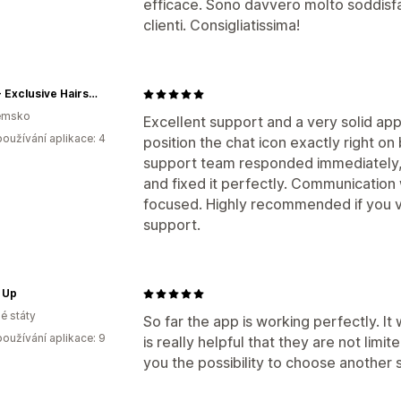
efficace. Sono davvero molto soddisfat
clienti. Consigliatissima!
KAPR - Exclusive Hairstyle Products
emsko
Excellent support and a very solid app
oužívání aplikace: 4
position the chat icon exactly right o
support team responded immediately, 
and fixed it perfectly. Communication 
focused. Highly recommended if you va
support.
 Up
é státy
So far the app is working perfectly. It
oužívání aplikace: 9
is really helpful that they are not lim
you the possibility to choose another 