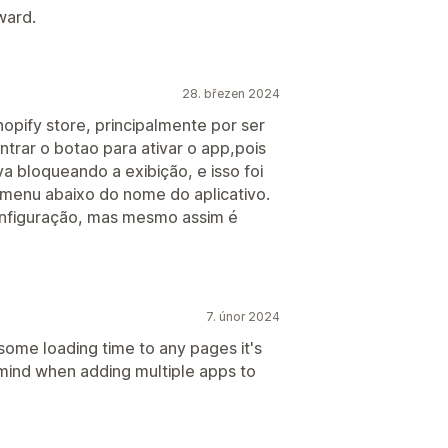
ward.
28. březen 2024
opify store, principalmente por ser
ontrar o botao para ativar o app,pois
a bloqueando a exibição, e isso foi
bmenu abaixo do nome do aplicativo.
configuração, mas mesmo assim é
7. únor 2024
some loading time to any pages it's
 mind when adding multiple apps to