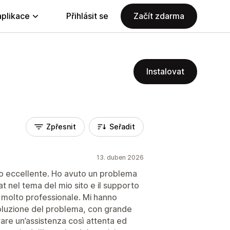
aplikace
Přihlásit se
Začít zdarma
Instalovat
Zpřesnit
Seřadit
13. duben 2026
ro eccellente. Ho avuto un problema
at nel tema del mio sito e il supporto
e molto professionale. Mi hanno
soluzione del problema, con grande
vare un’assistenza così attenta ed