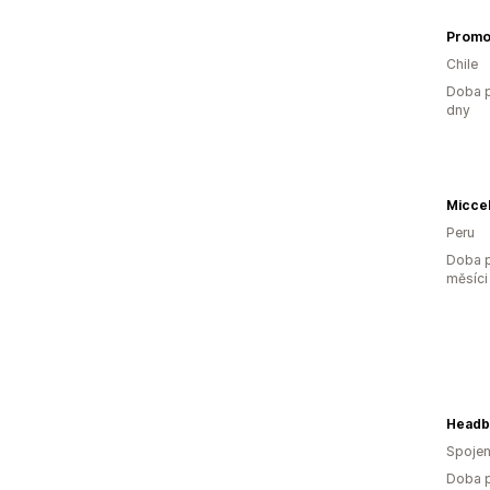
Prom
Chile
Doba p
dny
Miccel
Peru
Doba p
měsíci
Spojen
Doba p