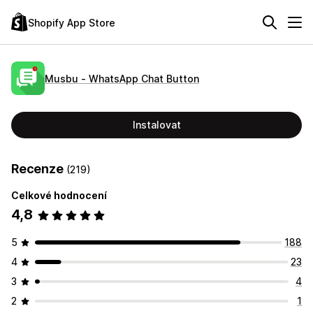
Shopify App Store
Musbu ‑ WhatsApp Chat Button
Instalovat
Recenze
(219)
Celkové hodnocení
4,8
5
188
4
23
3
4
2
1