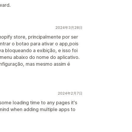
ward.
2024年3月28日
opify store, principalmente por ser
ontrar o botao para ativar o app,pois
a bloqueando a exibição, e isso foi
bmenu abaixo do nome do aplicativo.
configuração, mas mesmo assim é
2024年2月7日
some loading time to any pages it's
 mind when adding multiple apps to