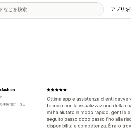
アプリを
xfashion
ア
Ottima app e assistenza clienti davve
の使用期間：3日
tecnico con la visualizzazione della ch
mi ha aiutato in modo rapido, gentile 
seguito passo dopo passo fino alla ri
disponibilità e competenza. È raro tro