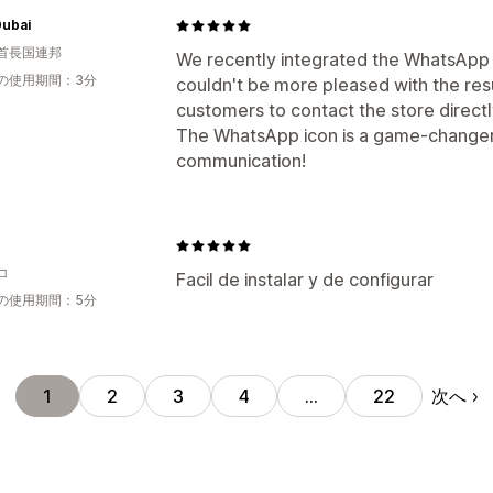
Dubai
首長国連邦
We recently integrated the WhatsApp i
の使用期間：3分
couldn't be more pleased with the resu
customers to contact the store directl
The WhatsApp icon is a game-changer
communication!
コ
Facil de instalar y de configurar
の使用期間：5分
次へ
1
2
3
4
…
22