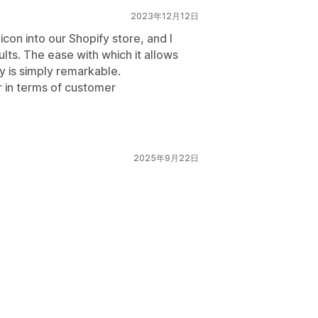
2023年12月12日
con into our Shopify store, and I
lts. The ease with which it allows
y is simply remarkable.
 in terms of customer
2025年9月22日