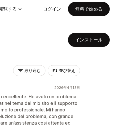
閲覧する
ログイン
無料で始める
インストール
絞り込む
並び替え
2026年4月13日
ro eccellente. Ho avuto un problema
at nel tema del mio sito e il supporto
e molto professionale. Mi hanno
soluzione del problema, con grande
vare un’assistenza così attenta ed