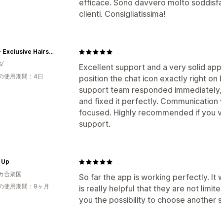
efficace. Sono davvero molto soddisfat
clienti. Consigliatissima!
KAPR - Exclusive Hairstyle Products
ダ
Excellent support and a very solid app
の使用期間：4日
position the chat icon exactly right o
support team responded immediately, 
and fixed it perfectly. Communication 
focused. Highly recommended if you va
support.
 Up
カ合衆国
So far the app is working perfectly. It
の使用期間：9ヶ月
is really helpful that they are not lim
you the possibility to choose another 