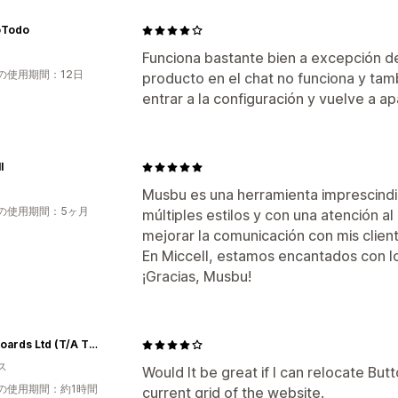
oTodo
Funciona bastante bien a excepción de
の使用期間：12日
producto en el chat no funciona y ta
entrar a la configuración y vuelve a ap
l
Musbu es una herramienta imprescindib
の使用期間：5ヶ月
múltiples estilos y con una atención al
mejorar la comunicación con mis client
En Miccell, estamos encantados con l
¡Gracias, Musbu!
Headboards Ltd (T/A The Bed Slats Workshop)
ス
Would It be great if I can relocate B
の使用期間：約1時間
current grid of the website.