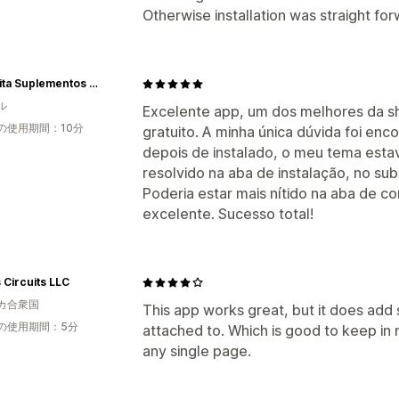
Otherwise installation was straight for
Denavita Suplementos e Vitaminas
ル
Excelente app, um dos melhores da sh
の使用期間：10分
gratuito. A minha única dúvida foi enc
depois de instalado, o meu tema estav
resolvido na aba de instalação, no su
Poderia estar mais nítido na aba de 
excelente. Sucesso total!
 Circuits LLC
カ合衆国
This app works great, but it does add 
の使用期間：5分
attached to. Which is good to keep in
any single page.