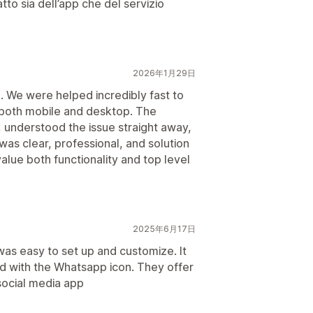
to sia dell’app che del servizio
2026年1月29日
. We were helped incredibly fast to
n both mobile and desktop. The
understood the issue straight away,
was clear, professional, and solution
lue both functionality and top level
2025年6月17日
 was easy to set up and customize. It
ited with the Whatsapp icon. They offer
social media app