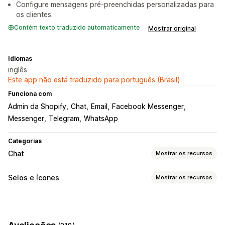
Configure mensagens pré-preenchidas personalizadas para
os clientes.
Contém texto traduzido automaticamente
Mostrar original
Idiomas
inglês
Este app não está traduzido para português (Brasil)
Funciona com
Admin da Shopify
Chat
Email
Facebook Messenger
Messenger
Telegram
WhatsApp
Categorias
Chat
Mostrar os recursos
Mensagens em tempo real
Selos e ícones
Mostrar os recursos
Chat em tempo real
Conversa por e-mail
Redes sociais
Personalização
Insights sobre os clientes
Animações
Planos de fundo
Bordas
Cores
Personalização