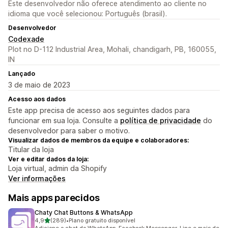
Este desenvolvedor não oferece atendimento ao cliente no
idioma que você selecionou: Português (brasil).
Desenvolvedor
Codexade
Plot no D-112 Industrial Area, Mohali, chandigarh, PB, 160055,
IN
Lançado
3 de maio de 2023
Acesso aos dados
Este app precisa de acesso aos seguintes dados para
funcionar em sua loja. Consulte a
política de privacidade
do
desenvolvedor para saber o motivo.
Visualizar dados de membros da equipe e colaboradores:
Titular da loja
Ver e editar dados da loja:
Loja virtual, admin da Shopify
Ver informações
Mais apps parecidos
Chaty Chat Buttons & WhatsApp
de 5 estrelas
4,9
(289)
•
Plano gratuito disponível
289 avaliações ao todo