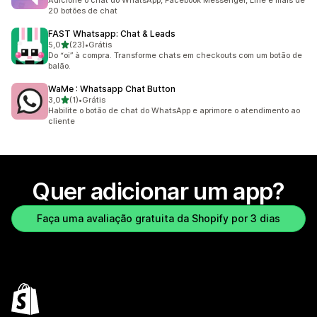
Adicione o chat do WhatsApp, Facebook Messenger, Line e mais de
20 botões de chat
FAST Whatsapp: Chat & Leads
de 5 estrelas
5,0
(23)
•
Grátis
23 avaliações ao todo
Do “oi” à compra. Transforme chats em checkouts com um botão de
balão.
WaMe : Whatsapp Chat Button
de 5 estrelas
3,0
(1)
•
Grátis
1 avaliações ao todo
Habilite o botão de chat do WhatsApp e aprimore o atendimento ao
cliente
Quer adicionar um app?
Faça uma avaliação gratuita da Shopify por 3 dias