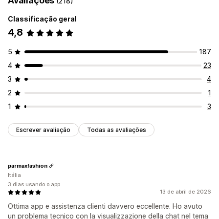
Avaliações
(218)
Texto personalizado
Estilo
Cor e fonte
Emojis e adesivos
Janela de chat
Responsividade para dispositivos móveis
Classificação geral
Mensagens de boas-vindas
Botões de chat
4,8
Posição do ícone
Avatar do agente
Páginas personalizadas
Página do carrinho
5
187
Páginas de coleção
Página inicial
Páginas de destino
4
23
Páginas de produtos
Página de pesquisa
3
4
2
1
1
3
Escrever avaliação
Todas as avaliações
parmaxfashion
Itália
3 dias usando o app
13 de abril de 2026
Ottima app e assistenza clienti davvero eccellente. Ho avuto
un problema tecnico con la visualizzazione della chat nel tema