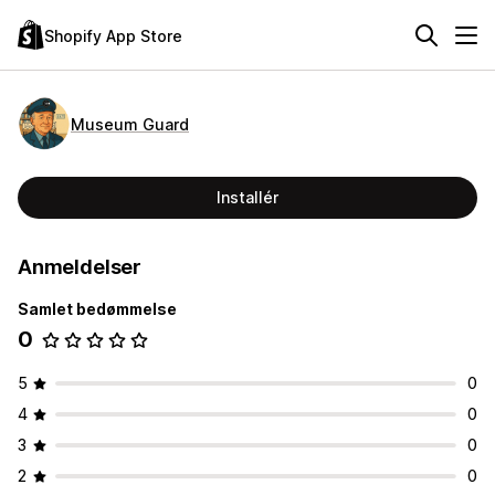
Shopify App Store
Museum Guard
Installér
Anmeldelser
Samlet bedømmelse
0
5
0
4
0
3
0
2
0