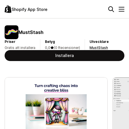
Shopify App Store
MustStash
Priser
Betyg
Utvecklare
Gratis att installera
0,0
(0 Recensioner)
MustStash
Installera