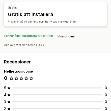
Ordersynkronisering
Gratis
Gratis att installera
Provision på försäljning som hänvisas via MustStash
Innehåller automatöversatt text
Visa original
Alla avgifter debiteras i USD.
Recensioner
Helhetsomdöme
0
5
0
4
0
3
0
2
0