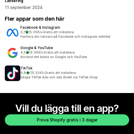
Lansering
11 september 2024
Fler appar som den här
Facebook & Instagram
av 5 stjärnor
3,7
(5 058)
•
Gratis att installera
5058 recensioner totalt
Hantera din närvaro på Facebook och Instagram sömlöst
Google & YouTube
av 5 stjärnor
4,5
(5 066)
•
Gratis att installera
5066 recensioner totalt
Använd det bästa av Google och YouTube
TikTok
av 5 stjärnor
4,8
(15 334)
•
Gratis att installera
15334 recensioner totalt
Skapa TikTok Ads och sälj direkt via TikTok Shop
Vill du lägga till en app?
Prova Shopify gratis i 3 dagar