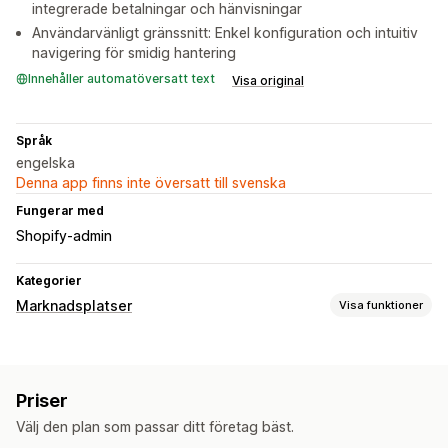
integrerade betalningar och hänvisningar
Användarvänligt gränssnitt: Enkel konfiguration och intuitiv
navigering för smidig hantering
Innehåller automatöversatt text
Visa original
Språk
engelska
Denna app finns inte översatt till svenska
Fungerar med
Shopify-admin
Kategorier
Marknadsplatser
Visa funktioner
Hantering av listning
Automatisering av flöde
Produktflöde
Priser
Produktsynkronisering
Välj den plan som passar ditt företag bäst.
Orderhantering