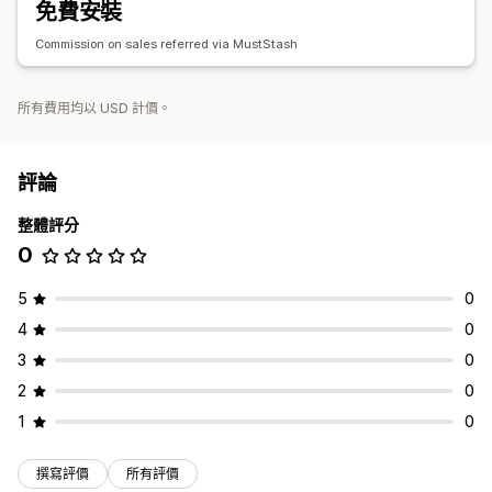
免費安裝
Commission on sales referred via MustStash
所有費用均以 USD 計價。
評論
整體評分
0
5
0
4
0
3
0
2
0
1
0
撰寫評價
所有評價