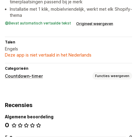
timerplaatsingen passend bij je merk
Installatie met 1 klik, mobielvriendelijk, werkt met elk Shopify-
thema
Bevat automatisch vertaalde tekst
Origineel weergeven
Talen
Engels
Deze app is niet vertaald in het Nederlands
Categorieën
Countdown-timer
Functies weergeven
Weergaveopties
Kleur en lettertype
Aangepaste tekst
Aangepaste positie
Recensies
Aankondigingsbalk
Sticky banner
Winkelwagenpagina
Productpagina's
Algemene beoordeling
0
Timingsopties
Terugkerend
Gepland
Datumbereik