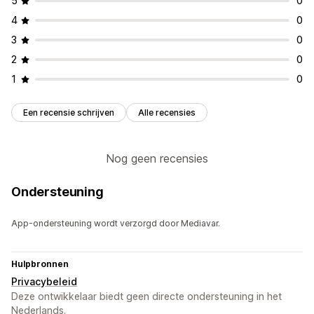
5
0
Op basis van evenement
Vaste einddatum
Vaste minuut
4
0
Eenmalig
Op sessie gebaseerd
3
0
Type timer
2
0
Dagelijkse deals
Flash sales
Tijdelijke actie
Vervaldatum
1
0
Speciaal evenement
Voorbestelling
Productlancering
Checkout
Uiterste verzenddatum
Winkellancering
Een recensie schrijven
Alle recensies
Nog geen recensies
Ondersteuning
App-ondersteuning wordt verzorgd door Mediavar.
Hulpbronnen
Privacybeleid
Deze ontwikkelaar biedt geen directe ondersteuning in het
Nederlands.