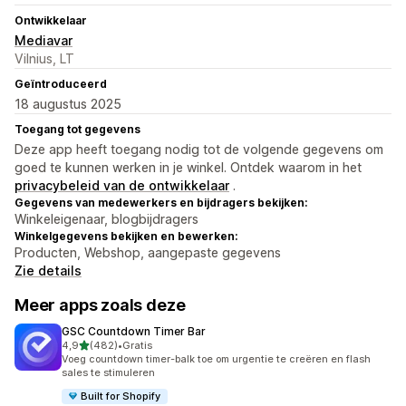
Ontwikkelaar
Mediavar
Vilnius, LT
Geïntroduceerd
18 augustus 2025
Toegang tot gegevens
Deze app heeft toegang nodig tot de volgende gegevens om
goed te kunnen werken in je winkel. Ontdek waarom in het
privacybeleid van de ontwikkelaar
.
Gegevens van medewerkers en bijdragers bekijken:
Winkeleigenaar, blogbijdragers
Winkelgegevens bekijken en bewerken:
Producten, Webshop, aangepaste gegevens
Zie details
Meer apps zoals deze
GSC Countdown Timer Bar
van 5 sterren
4,9
(482)
•
Gratis
482 recensies in totaal
Voeg countdown timer-balk toe om urgentie te creëren en flash
sales te stimuleren
Built for Shopify