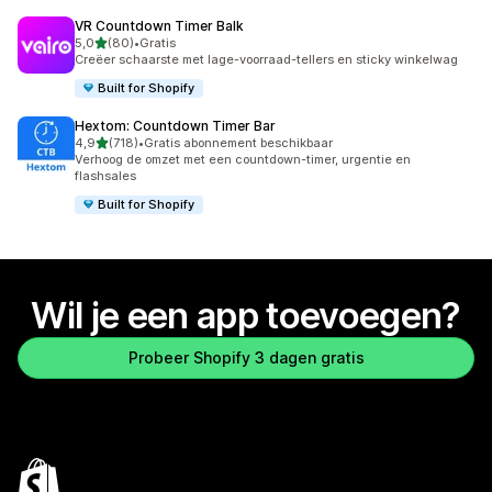
VR Countdown Timer Balk
van 5 sterren
5,0
(80)
•
Gratis
80 recensies in totaal
Creëer schaarste met lage-voorraad-tellers en sticky winkelwag
Built for Shopify
Hextom: Countdown Timer Bar
van 5 sterren
4,9
(718)
•
Gratis abonnement beschikbaar
718 recensies in totaal
Verhoog de omzet met een countdown-timer, urgentie en
flashsales
Built for Shopify
Wil je een app toevoegen?
Probeer Shopify 3 dagen gratis