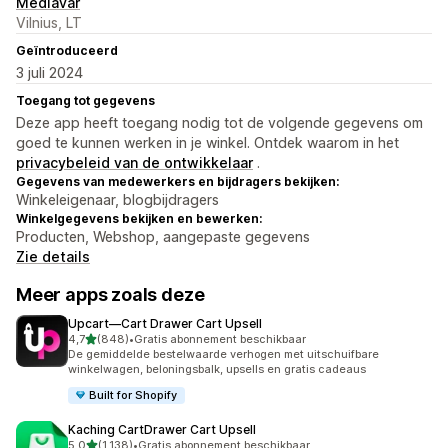
Mediavar
Vilnius, LT
Geïntroduceerd
3 juli 2024
Toegang tot gegevens
Deze app heeft toegang nodig tot de volgende gegevens om
goed te kunnen werken in je winkel. Ontdek waarom in het
privacybeleid van de ontwikkelaar
.
Gegevens van medewerkers en bijdragers bekijken:
Winkeleigenaar, blogbijdragers
Winkelgegevens bekijken en bewerken:
Producten, Webshop, aangepaste gegevens
Zie details
Meer apps zoals deze
Upcart—Cart Drawer Cart Upsell
van 5 sterren
4,7
(848)
•
Gratis abonnement beschikbaar
848 recensies in totaal
De gemiddelde bestelwaarde verhogen met uitschuifbare
winkelwagen, beloningsbalk, upsells en gratis cadeaus
Built for Shopify
Kaching CartDrawer Cart Upsell
van 5 sterren
5,0
(1.138)
•
Gratis abonnement beschikbaar