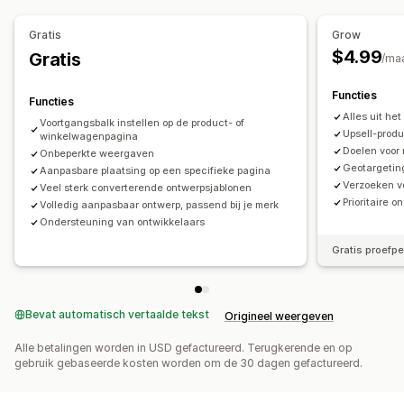
Aanbiedingen en aanbevelingen
Gratis verzending
Vaak samen gekocht
Verzendbalk
Gratis verzending
Productaanbevelingen
Gratis
Grow
Checkout-aanpassing
Vaak samen gekocht
$4.99
Gratis
/ma
Aangepaste opmerkingen
Upselling in één klik
Analytics
Functies
Functies
Doorklikpercentages
Conversiepercentages
Alles uit he
Voortgangsbalk instellen op de product- of
Aanbevelingsprestaties
Upsell-prod
winkelwagenpagina
Doelen voor
Onbeperkte weergaven
Geotargetin
Aanpasbare plaatsing op een specifieke pagina
Verzoeken v
Veel sterk converterende ontwerpsjablonen
Prioritaire 
Volledig aanpasbaar ontwerp, passend bij je merk
Ondersteuning van ontwikkelaars
Gratis proefp
Bevat automatisch vertaalde tekst
Origineel weergeven
Alle betalingen worden in USD gefactureerd. Terugkerende en op
gebruik gebaseerde kosten worden om de 30 dagen gefactureerd.