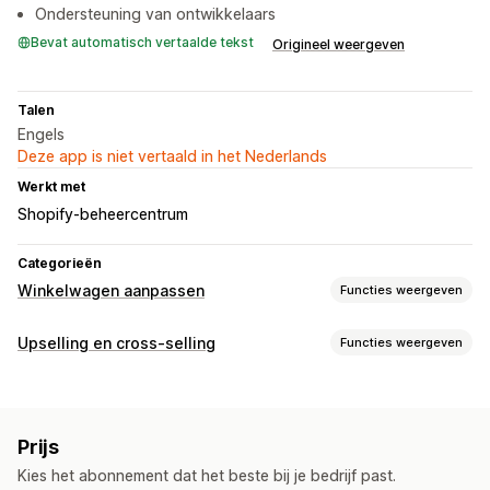
Ondersteuning van ontwikkelaars
Bevat automatisch vertaalde tekst
Origineel weergeven
Talen
Engels
Deze app is niet vertaald in het Nederlands
Werkt met
Shopify-beheercentrum
Categorieën
Winkelwagen aanpassen
Functies weergeven
Weergave van winkelwagen
Upselling en cross-selling
Functies weergeven
Aankondigingen
Aangepaste HTML
Aangepaste CSS
Aanpassing
Aanbiedingen
Mobiel responsief
Upselling in winkelwagen
Upselling bij checkout
Upselling
Prijs
Voortgangsbalk
Aangepaste CSS
Aangepaste HTML
Productaanbevelingen
Koop meer, bespaar meer
Kies het abonnement dat het beste bij je bedrijf past.