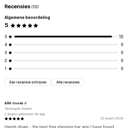
Recensies
(10)
Algemene beoordeling
5
5
10
4
0
3
0
2
0
1
0
Een recensie schrijven
Alle recensies
BĀK Goods
Verenigde Staten
2 dagen gebruiken de app
23 maart 2026
Hands down - the best free shipping bar app I have found.