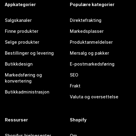
Appkategorier
Populære kategorier
Salgskanaler
Direktefrakting
Finne produkter
Markedsplasser
Selge produkter
Produktanmeldelser
Bestillinger og levering
Mersalg og pakker
Butikkdesign
E-postmarkedsføring
Markedsføring og
SEO
konvertering
Frakt
Butikkadministrasjon
Valuta og oversettelse
Ressurser
Shopify
Shopifys hjelpesenter
Om