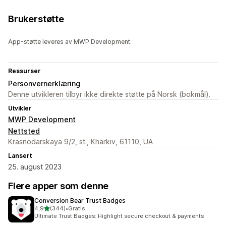
Brukerstøtte
App-støtte leveres av MWP Development.
Ressurser
Personvernerklæring
Denne utvikleren tilbyr ikke direkte støtte på Norsk (bokmål).
Utvikler
MWP Development
Nettsted
Krasnodarskaya 9/2, st., Kharkiv, 61110, UA
Lansert
25. august 2023
Flere apper som denne
Conversion Bear Trust Badges
av 5 stjerner
4,9
(344)
•
Gratis
Totalt 344 omtaler
Ultimate Trust Badges: Highlight secure checkout & payments