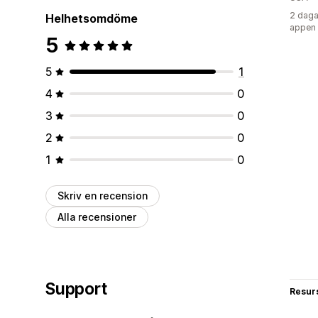
2 daga
Helhetsomdöme
appen
5
5
1
4
0
3
0
2
0
1
0
Skriv en recension
Alla recensioner
Support
Resur