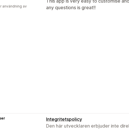
This app is very easy to customise an
r användning av
any questions is great!!
ser
Integritetspolicy
Den här utvecklaren erbjuder inte dir