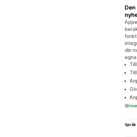
Den 
nyhe
Appen
beräk
funkt
integ
din m
egna
Til
Ti
Anp
Gör
Anp
Inn
Språk