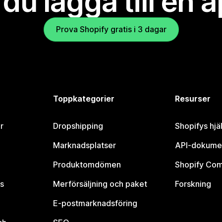
l du lägga till en 
Prova Shopify gratis i 3 dagar
Toppkategorier
Resurser
r
Dropshipping
Shopifys hjä
Marknadsplatser
API-dokume
Produktomdömen
Shopify Co
s
Merförsäljning och paket
Forskning
E-postmarknadsföring