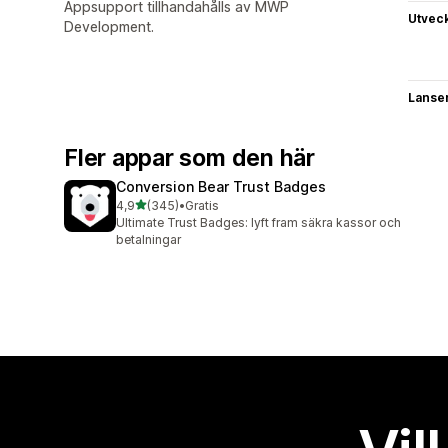
Appsupport tillhandahålls av MWP
Utvec
Development.
Lanse
Fler appar som den här
Conversion Bear Trust Badges
av 5 stjärnor
4,9
(345)
•
Gratis
345 recensioner totalt
Ultimate Trust Badges: lyft fram säkra kassor och
betalningar