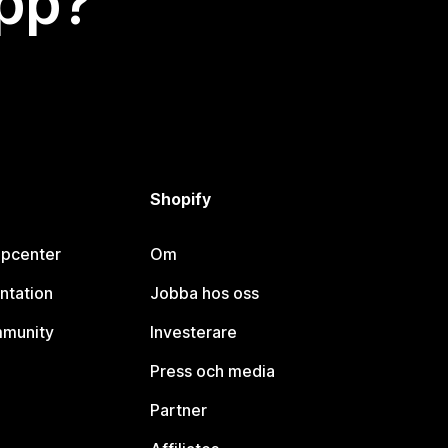
app?
Shopify
lpcenter
Om
ntation
Jobba hos oss
mmunity
Investerare
Press och media
Partner