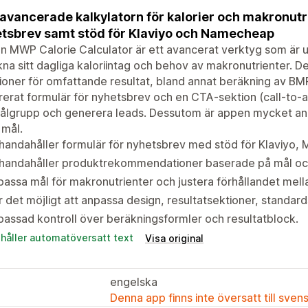
avancerade kalkylatorn för kalorier och makronutr
tsbrev samt stöd för Klaviyo och Namecheap
 MWP Calorie Calculator är ett avancerat verktyg som är ut
na sitt dagliga kaloriintag och behov av makronutrienter. De
ioner för omfattande resultat, bland annat beräkning av BM
rerat formulär för nyhetsbrev och en CTA-sektion (call-to-a
ålgrupp och generera leads. Dessutom är appen mycket anpa
 mål.
lhandahåller formulär för nyhetsbrev med stöd för Klaviyo, 
llhandahåller produktrekommendationer baserade på mål oc
assa mål för makronutrienter och justera förhållandet mella
 det möjligt att anpassa design, resultatsektioner, standar
assad kontroll över beräkningsformler och resultatblock.
ehåller automatöversatt text
Visa original
engelska
Denna app finns inte översatt till sven