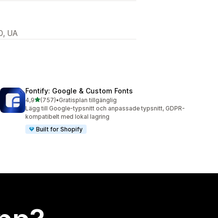
0, UA
Fontify: Google & Custom Fonts
av 5 stjärnor
4,9
(757)
•
Gratisplan tillgänglig
757 recensioner totalt
Lägg till Google-typsnitt och anpassade typsnitt, GDPR-
kompatibelt med lokal lagring
Built for Shopify