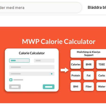
Bläddra b
ri med utvalda bilder