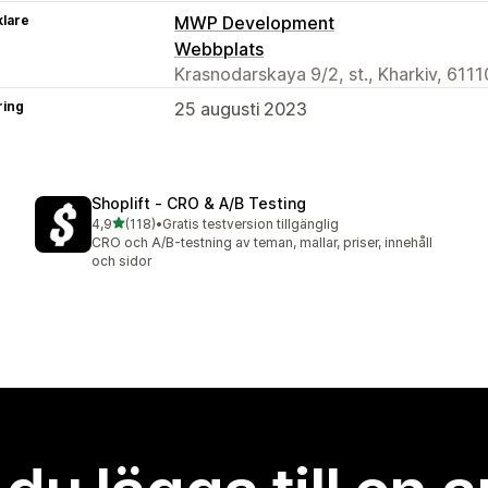
klare
MWP Development
Webbplats
Krasnodarskaya 9/2, st., Kharkiv, 6111
ring
25 augusti 2023
Shoplift ‑ CRO & A/B Testing
av 5 stjärnor
4,9
(118)
•
Gratis testversion tillgänglig
118 recensioner totalt
CRO och A/B-testning av teman, mallar, priser, innehåll
och sidor