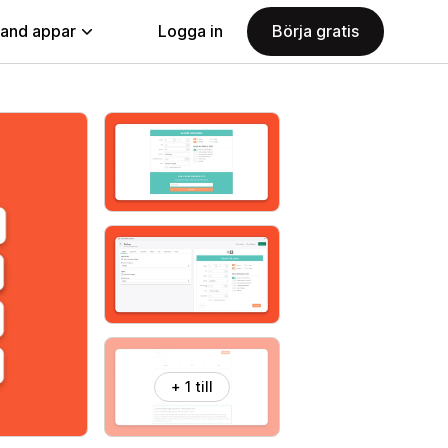
land appar
Logga in
Börja gratis
+ 1 till