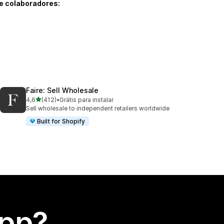
e colaboradores:
Faire: Sell Wholesale
de 5 estrelas
4,6
(412)
•
Grátis para instalar
412 avaliações ao todo
Sell wholesale to independent retailers worldwide
Built for Shopify
app?