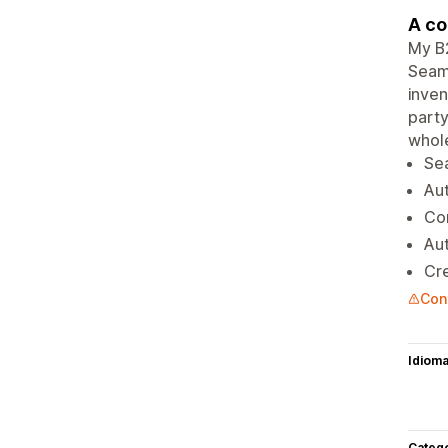
A co
My B2
Seaml
inven
party
whole
Se
Aut
Co
Au
Cre
Con
Idiom
Categ