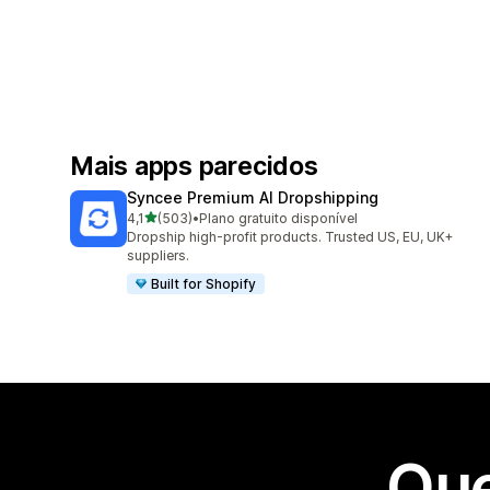
Mais apps parecidos
Syncee Premium AI Dropshipping
de 5 estrelas
4,1
(503)
•
Plano gratuito disponível
503 avaliações ao todo
Dropship high-profit products. Trusted US, EU, UK+
suppliers.
Built for Shopify
Que