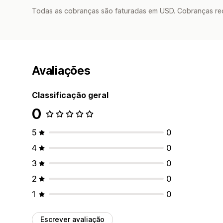
Todas as cobranças são faturadas em USD. Cobranças reco
Avaliações
Classificação geral
0
5
0
4
0
3
0
2
0
1
0
Escrever avaliação