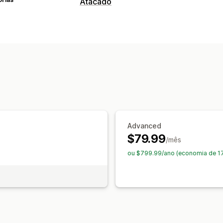
Atacado
Opções de preços
Preços personalizados
Códigos de d
Descontos por volume
Isenções tribu
Marcação de clientes com tags
Gerenciamento de pedidos
Processamento em lote
Rascunhos d
Status do estoque
Importação e exp
Advanced
$79.99
/mês
ou $799.99/ano (economia de 1