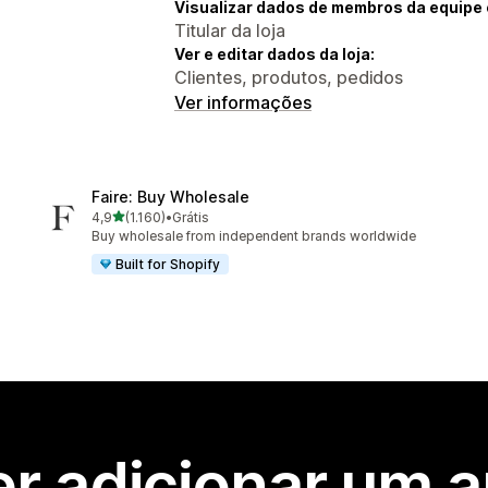
Visualizar dados de membros da equipe 
Titular da loja
Ver e editar dados da loja:
Clientes, produtos, pedidos
Ver informações
Faire: Buy Wholesale
de 5 estrelas
4,9
(1.160)
•
Grátis
1160 avaliações ao todo
Buy wholesale from independent brands worldwide
Built for Shopify
r adicionar um 