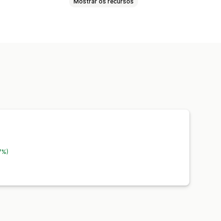
Mostrar os recursos
esconto
Preços por nível
tárias
e pedido
Sincronização de estoque
ortação
7%)