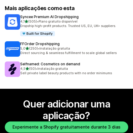
Mais aplicações como esta
Syncee Premium AI Dropshipping
de 5 estrelas
4,1
(505)
•
Plano gratuito disponível
505 total de avaliações
Dropship high-profit products. Trusted US, EU, UK+ suppliers.
Built for Shopify
FFOrder Dropshipping
de 5 estrelas
5,0
(250)
•
Instalação gratuita
250 total de avaliações
Direct sourcing & seamless fulfillment to scale global sellers
Selfnamed: Cosmetics on demand
de 5 estrelas
4,5
(50)
•
Instalação gratuita
50 total de avaliações
Sell private label beauty products with no order minimums
Quer adicionar uma
aplicação?
Experimente a Shopify gratuitamente durante 3 dias