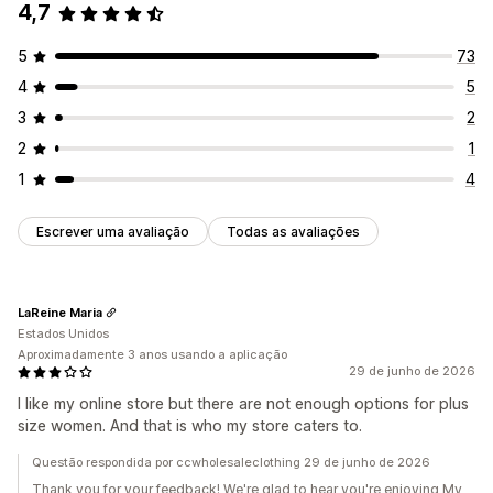
4,7
5
73
4
5
3
2
2
1
1
4
Escrever uma avaliação
Todas as avaliações
LaReine Maria
Estados Unidos
Aproximadamente 3 anos usando a aplicação
29 de junho de 2026
I like my online store but there are not enough options for plus
size women. And that is who my store caters to.
Questão respondida por ccwholesaleclothing 29 de junho de 2026
Thank you for your feedback! We're glad to hear you're enjoying My