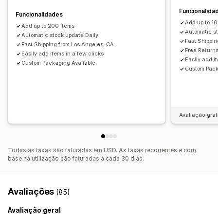
Importar e exportar
Funcionalida
Funcionalidades
Add up to 1
Add up to 200 items
Automatic s
Automatic stock update Daily
Fast Shippin
Fast Shipping from Los Angeles, CA
Free Return
Easily add items in a few clicks
Easily add i
Custom Packaging Available
Custom Pack
Avaliação grat
Todas as taxas são faturadas em USD. As taxas recorrentes e com
base na utilização são faturadas a cada 30 dias.
Avaliações
(85)
Avaliação geral