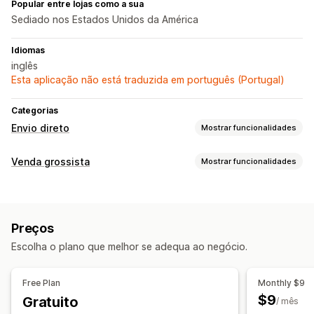
Popular entre lojas como a sua
Sediado nos Estados Unidos da América
Idiomas
inglês
Esta aplicação não está traduzida em português (Portugal)
Categorias
Envio direto
Mostrar funcionalidades
Produtos que pode vender
Venda grossista
Mostrar funcionalidades
Vestuário e acessórios
Malas e bagagem
Saúde e beleza
Opções de preços
Locais de aquisição
Grupos de clientes
Preços personalizados
Estados Unidos
Preços
Códigos de desconto
Preços diferenciados
Escolha o plano que melhor se adequa ao negócio.
Descontos de volume
Início de sessão grossista
Gestão de encomendas
Free Plan
Monthly $9
Processamento em lote
Estado da encomenda
$9
Gratuito
/ mês
Sincronização de inventário
Estado do inventário