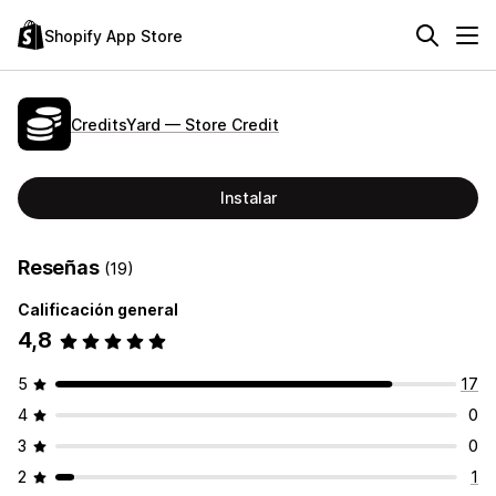
Shopify App Store
CreditsYard — Store Credit
Instalar
Reseñas
(19)
Calificación general
4,8
5
17
4
0
3
0
2
1