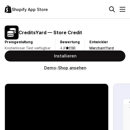
Shopify App Store
CreditsYard — Store Credit
Preisgestaltung
Bewertung
Entwickler
Kostenloser Test verfügbar
4,8
(19)
MerchantYard
Installieren
Demo-Shop ansehen