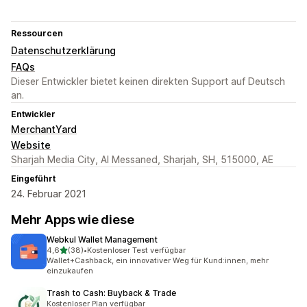
Ressourcen
Datenschutzerklärung
FAQs
Dieser Entwickler bietet keinen direkten Support auf Deutsch
an.
Entwickler
MerchantYard
Website
Sharjah Media City, Al Messaned, Sharjah, SH, 515000, AE
Eingeführt
24. Februar 2021
Mehr Apps wie diese
Webkul Wallet Management
von 5 Sternen
4,6
(38)
•
Kostenloser Test verfügbar
38 Rezensionen insgesamt
Wallet+Cashback, ein innovativer Weg für Kund:innen, mehr
einzukaufen
Trash to Cash: Buyback & Trade
Kostenloser Plan verfügbar