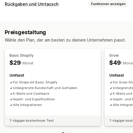
Programmtypen
Rückgaben und Umtausch
Funktionen anzeigen
Prämienprogramme
Cashback-Programme
Rückgabeoptionen
Digitale Wallets
Manuelle Rückerstattungen
Geschenkgutscheine
Prämien, die du anbieten kannst
Preisgestaltung
Shop-Guthaben
Punkte
Cashback
Shop-Guthaben
Kostenloser Versand
Wähle den Plan, der am besten zu deinem Unternehmen passt.
Verwaltung von Rückgaben
Mehrere Sprachen
E-Mail-Benachrichtigungen
Basic Shopify
Grow
Verwaltung von Rückerstattungen
$29
$49
/ Monat
/ Mona
Lagerbestands-Updates
Analysen
Umfasst
Umfasst
Für Shops mit Basic Shopify
Für Grow-S
Unbegrenzte Kundschaft und Guthaben
Unbegrenzt
E-Mails und Cashback
E-Mails und
Import- und Exportfunktion
Import- und 
Alle Integrationen
Alle Integra
7-tägiger kostenloser Test
7-tägiger kos