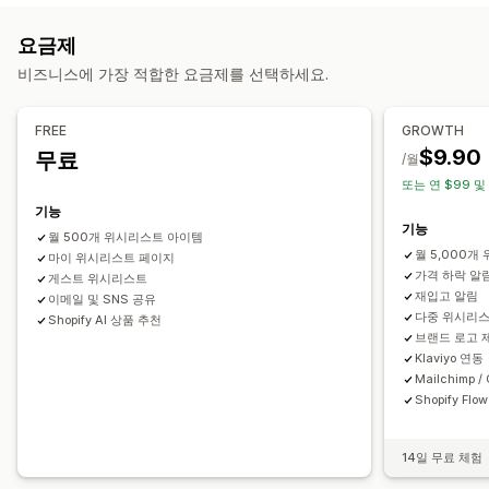
목록 관리
자동 알림
재고 부족
재입고
여러 언어
이메일
품절
가격 인하
이메일 공유
소셜 공유
링크 공유
대시보드
다중 목록
요금제
맞춤 설정
가져오기 및 내보내기
카트에 추가
전환 분석
비즈니스에 가장 적합한 요금제를 선택하세요.
알림 설정
알림 템플릿
화이트 리스트
맞춤 설정
분석 및 보고
FREE
GROWTH
사용자 지정 브랜딩
사용자 지정 레이아웃
사용자 지정 아이콘
$9.90
무료
고객 수요
재고 보고서
실적 보고서
재고 추적
/월
여러 언어
이메일 템플릿
가격 알림
재고 알림
또는 연 $99 및
기능
기능
월 500개 위시리스트 아이템
월 5,000
마이 위시리스트 페이지
가격 하락 알
게스트 위시리스트
재입고 알림
이메일 및 SNS 공유
다중 위시리
Shopify AI 상품 추천
브랜드 로고 
Klaviyo 연동
Mailchimp /
Shopify Flo
14일 무료 체험