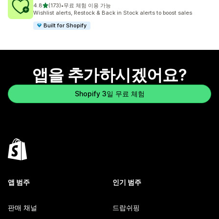
별 5개 중
4.8
(173)
•
무료 체험 이용 가능
총 리뷰 173개
Wishlist alerts, Restock & Back in Stock alerts to boost sales
Built for Shopify
앱을 추가하시겠어요?
Shopify 3일 무료 체험
앱 범주
인기 범주
판매 채널
드랍쉬핑