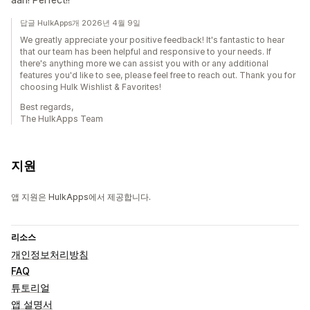
답글 HulkApps개 2026년 4월 9일
We greatly appreciate your positive feedback! It's fantastic to hear
that our team has been helpful and responsive to your needs. If
there's anything more we can assist you with or any additional
features you'd like to see, please feel free to reach out. Thank you for
choosing Hulk Wishlist & Favorites!
Best regards,
The HulkApps Team
지원
앱 지원은 HulkApps에서 제공합니다.
리소스
개인정보처리방침
FAQ
튜토리얼
앱 설명서