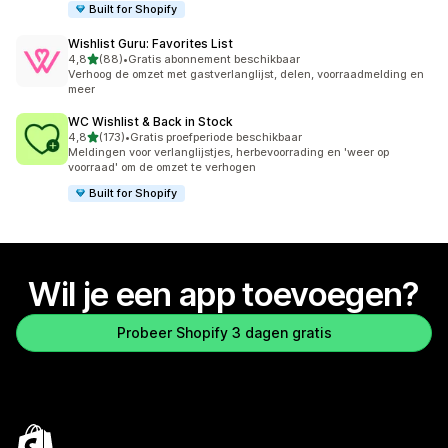
Built for Shopify
Wishlist Guru: Favorites List
van 5 sterren
4,8
(88)
•
Gratis abonnement beschikbaar
88 recensies in totaal
Verhoog de omzet met gastverlanglijst, delen, voorraadmelding en
meer
WC Wishlist & Back in Stock
van 5 sterren
4,8
(173)
•
Gratis proefperiode beschikbaar
173 recensies in totaal
Meldingen voor verlanglijstjes, herbevoorrading en 'weer op
voorraad' om de omzet te verhogen
Built for Shopify
Wil je een app toevoegen?
Probeer Shopify 3 dagen gratis