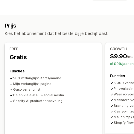
Openbare verlanglijst
Favorieten
Opslaan voor later
Meldingen
Verlanglijst gasten
Automatische meldingen
Lage voorraad
Lijstbeheer
Prijs
Weer op voorraad
Meerdere talen
E-mail
Delen via e-mail
Delen via social media
Links delen
Kies het abonnement dat het beste bij je bedrijf past.
Niet op voorraad
Prijsdaling
Dashboard
Meerdere lijsten
Importeren en exporteren
Aanpassing
Aan winkelwagen toevoegen
Conversie-analytics
FREE
GROWTH
Meldingsinstellingen
Meldingstemplates
Wachtlijsten
$9.90
Gratis
/ma
Aanpassing
of $99/jaar e
Analytics en rapportage
Aangepaste branding
Aangepaste opmaak
Functies
Vraag van klanten
Voorraadrapporten
Prestatierapporten
Aangepaste pictogrammen
Meerdere talen
Functies
500 verlanglijst-items/maand
Voorraadtracking
E-mailtemplates
Prijsmeldingen
Voorraadmeldingen
5.000 verla
Mijn verlanglijst-pagina
Prijsverlagi
Gast-verlanglijst
Weer op voo
Delen via e-mail & social media
Meerdere ve
Shopify AI productaanbeveling
Branding ve
Klaviyo-inte
Mailchimp /
Shopify Flow