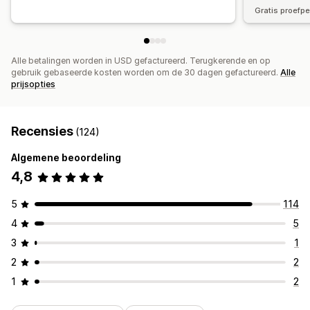
Gratis proefp
Alle betalingen worden in USD gefactureerd. Terugkerende en op
gebruik gebaseerde kosten worden om de 30 dagen gefactureerd.
Alle
prijsopties
Recensies
(124)
Algemene beoordeling
4,8
5
114
4
5
3
1
2
2
1
2