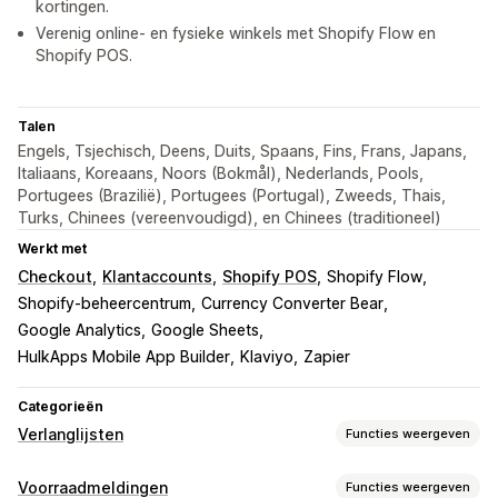
kortingen.
Verenig online- en fysieke winkels met Shopify Flow en
Shopify POS.
Talen
Engels, Tsjechisch, Deens, Duits, Spaans, Fins, Frans, Japans,
Italiaans, Koreaans, Noors (Bokmål), Nederlands, Pools,
Portugees (Brazilië), Portugees (Portugal), Zweeds, Thais,
Turks, Chinees (vereenvoudigd), en Chinees (traditioneel)
Werkt met
Checkout
Klantaccounts
Shopify POS
Shopify Flow
Shopify-beheercentrum
Currency Converter Bear
Google Analytics
Google Sheets
HulkApps Mobile App Builder
Klaviyo
Zapier
Categorieën
Verlanglijsten
Functies weergeven
Lijsttypen
Voorraadmeldingen
Functies weergeven