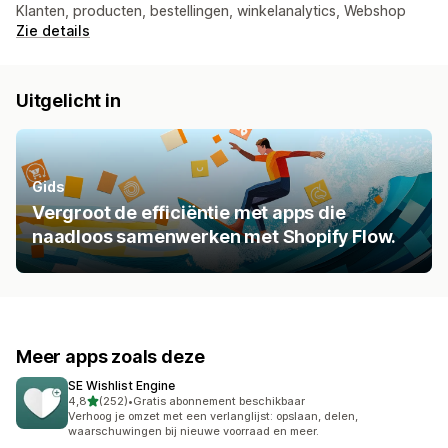
Klanten, producten, bestellingen, winkelanalytics, Webshop
Zie details
Uitgelicht in
Gids
Vergroot de efficiëntie met apps die
naadloos samenwerken met Shopify Flow.
Meer apps zoals deze
SE Wishlist Engine
van 5 sterren
4,8
(252)
•
Gratis abonnement beschikbaar
252 recensies in totaal
Verhoog je omzet met een verlanglijst: opslaan, delen,
waarschuwingen bij nieuwe voorraad en meer.