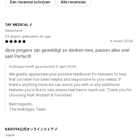
Een recensie schrijven
Alle recensies
TAY MEDICAL
Nederland
23 dagen gebruiken de app
4 maart 2026
deze jongens zijn geweldig! ze denken mee, passen alles snel
aan! Perfect!!
HulkApps heeft geantwoord 9 april 2026
We greatly appreciate your positive feedback! It's fantastic to hear
that our team has been helpful and responsive to your needs. If
there's anything more we can assist you with or any additional
features you'd like to see, please feel free to reach out. Thank you for
choosing Hulk Wishlist & Favorites!
Best regards,
The HulkApps Team
KADOYA公式オンラインストア
Japan