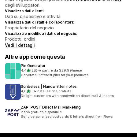
degli sviluppatori.
Visualizza dati clienti:
Dati su dispositivo e attività
Visualizza dati di staff e collaboratori:
Proprietario del negozio
Visualizza e modifica i dati del negozio:
Prodotti, ordini
Vedi i dettagli
Altre app come questa
Pin Generator
stelle su 5
4,4
(28)
•
A partire da $29.99/mese
28 recensioni totali
Generate Pinterest pins for your products
Scribeless | Handwritten notes
stelle su 5
4,0
(5)
•
Installazione gratuita
5 recensioni totali
Delight customers with handwritten direct mail & inserts.
ZAP~POST Direct Mail Marketing
Piano gratuito disponibile
Send personalised postcards & letters direct from Flows