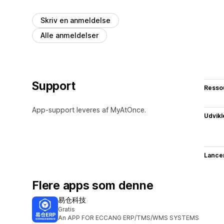
Skriv en anmeldelse
Alle anmeldelser
Support
Resso
App-support leveres af MyAtOnce.
Udvikl
Lance
Flere apps som denne
易仓科技
Gratis
An APP FOR ECCANG ERP/TMS/WMS SYSTEMS