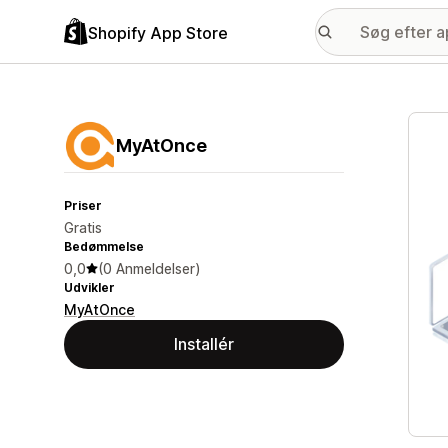
Shopify App Store
Galle
MyAtOnce
Priser
Gratis
Bedømmelse
0,0
(0 Anmeldelser)
Udvikler
MyAtOnce
Installér