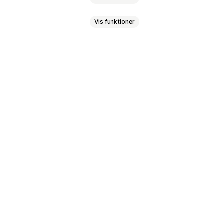
Vis funktioner
er
Sporingslinks
eopdateringer
Lagerunderretninger