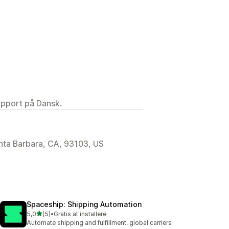
upport på Dansk.
anta Barbara, CA, 93103, US
Spaceship: Shipping Automation
ud af 5 stjerner
5,0
(5)
•
Gratis at installere
5 anmeldelser i alt
Automate shipping and fulfillment, global carriers