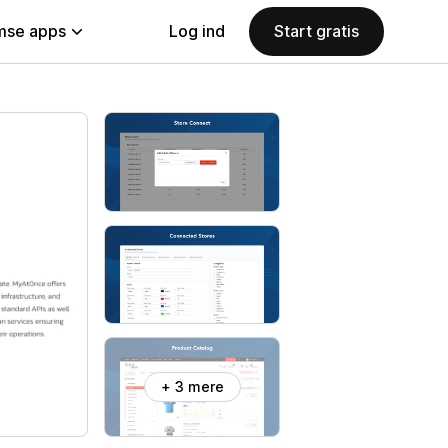
se apps
Log ind
Start gratis
+ 3 mere