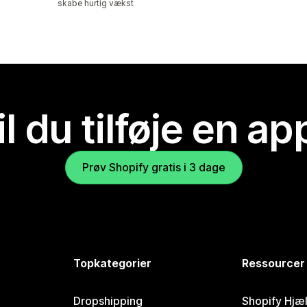
skabe hurtig vækst
il du tilføje en ap
Prøv Shopify gratis i 3 dage
Topkategorier
Ressourcer
Dropshipping
Shopify Hjæ