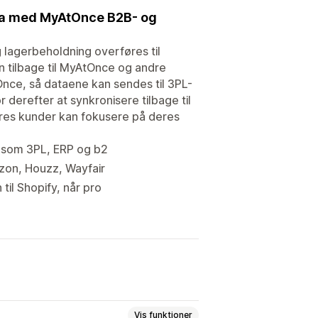
ata med MyAtOnce B2B- og
 lagerbeholdning overføres til
n tilbage til MyAtOnce og andre
nce, så dataene kan sendes til 3PL-
 derefter at synkronisere tilbage til
ores kunder kan fokusere på deres
r som 3PL, ERP og b2
zon, Houzz, Wayfair
il Shopify, når pro
Vis funktioner