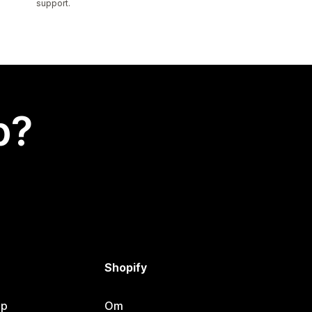
support.
p?
Shopify
lp
Om