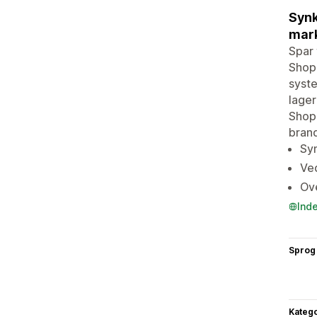
Synk
mar
Spar 
Shopi
syste
lager
Shopi
brand
Syn
Ve
Ove
Ind
Sprog
Katego