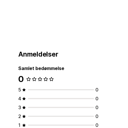
Anmeldelser
Samlet bedømmelse
0
5
0
4
0
3
0
2
0
1
0