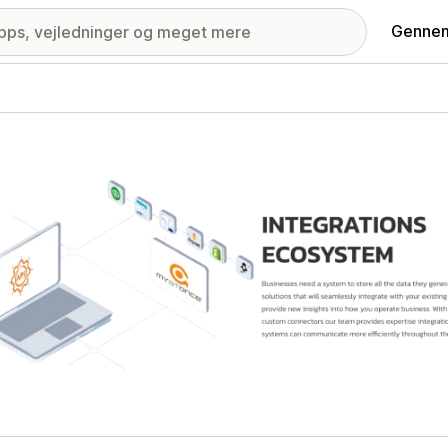
Gennem
ri med udvalgte billeder