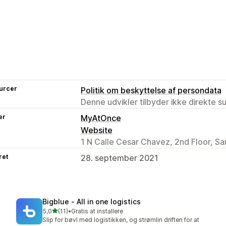
urcer
Politik om beskyttelse af persondata
Denne udvikler tilbyder ikke direkte s
er
MyAtOnce
Website
1 N Calle Cesar Chavez, 2nd Floor, S
ret
28. september 2021
Bigblue ‑ All in one logistics
ud af 5 stjerner
5,0
(11)
•
Gratis at installere
11 anmeldelser i alt
Slip for bøvl med logistikken, og strømlin driften for at