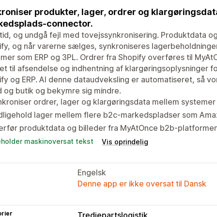
roniser produkter, lager, ordrer og klargøringsd
kedsplads-connector.
tid, og undgå fejl med tovejssynkronisering. Produktdata og
fy, og når varerne sælges, synkroniseres lagerbeholdninge
mer som ERP og 3PL. Ordrer fra Shopify overføres til MyAtO
et til afsendelse og indhentning af klargøringsoplysninger for
fy og ERP. Al denne dataudveksling er automatiseret, så v
 og butik og bekymre sig mindre.
kroniser ordrer, lager og klargøringsdata mellem systeme
dligehold lager mellem flere b2c-markedspladser som Ama
rfør produktdata og billeder fra MyAtOnce b2b-platformen t
eholder maskinoversat tekst
Vis oprindelig
Engelsk
Denne app er ikke oversat til Dansk
rier
Tredjepartslogistik