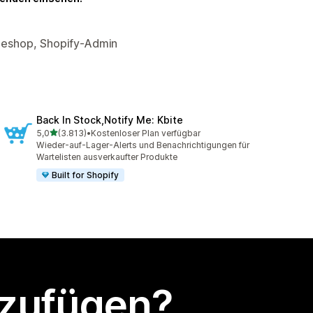
neshop, Shopify-Admin
Back In Stock,Notify Me: Kbite
von 5 Sternen
5,0
(3.813)
•
Kostenloser Plan verfügbar
3813 Rezensionen insgesamt
Wieder-auf-Lager-Alerts und Benachrichtigungen für
Wartelisten ausverkaufter Produkte
Built for Shopify
nzufügen?