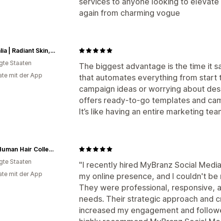
services to anyone looking to elevate
again from charming vogue
v69 Italia | Radiant Skin, Inspired By Italy
igte Staaten
The biggest advantage is the time it s
te mit der App
that automates everything from start t
campaign ideas or worrying about desi
offers ready-to-go templates and cam
It’s like having an entire marketing te
Ruthi Human Hair Collections
igte Staaten
"I recently hired MyBranz Social Med
te mit der App
my online presence, and I couldn't be
They were professional, responsive, 
needs. Their strategic approach and cr
increased my engagement and follower