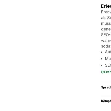
Erle
Branv
als S
müsse
gener
SEO-I
währe
sodas
Aut
Ma
SEO
Ent
Sprac
Kompat