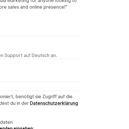
ia Marketing for anyone looking to
ore sales and online presence!"
ten Support auf Deutsch an.
niert, benötigt sie Zugriff auf die
dest du in der
Datenschutzerklärung
sdaten
genden einsehen: