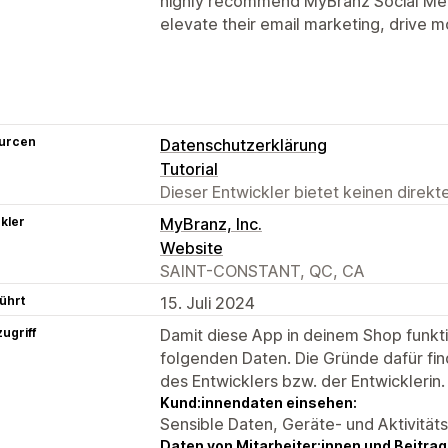
highly recommend MyBranz Social Med
elevate their email marketing, drive m
urcen
Datenschutzerklärung
Tutorial
Dieser Entwickler bietet keinen direk
kler
MyBranz, Inc.
Website
SAINT-CONSTANT, QC, CA
ührt
15. Juli 2024
ugriff
Damit diese App in deinem Shop funktio
folgenden Daten. Die Gründe dafür fin
des Entwicklers bzw. der Entwicklerin.
Kund:innendaten einsehen:
Sensible Daten, Geräte- und Aktivität
Daten von Mitarbeiter:innen und Beitra