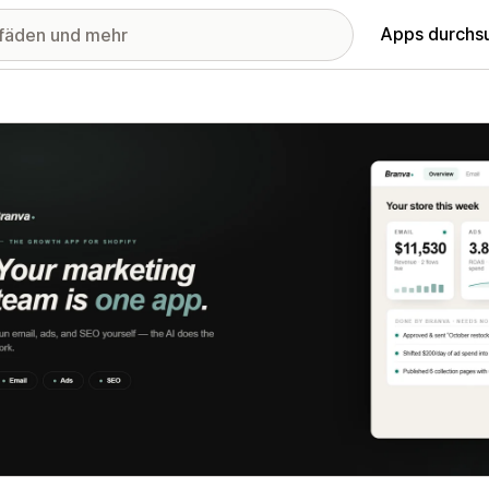
Apps durchs
stellte Bildergalerie