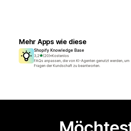
Mehr Apps wie diese
Shopify Knowledge Base
von 5 Sternen
3,2
(20)
•
Kostenlos
20 Rezensionen insgesamt
FAQs anpassen, die von KI-Agenten genutzt werden, um
Fragen der Kundschaft zu beantworten.
Möchtest