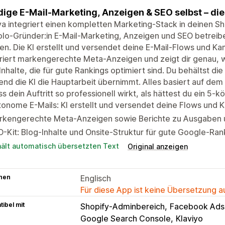
dige E-Mail-Marketing, Anzeigen & SEO selbst – die
a integriert einen kompletten Marketing-Stack in deinen S
olo-Gründer:in E-Mail-Marketing, Anzeigen und SEO betreibe
n. Die KI erstellt und versendet deine E-Mail-Flows und K
iert markengerechte Meta-Anzeigen und zeigt dir genau, wi
nhalte, die für gute Rankings optimiert sind. Du behältst die 
nd die KI die Hauptarbeit übernimmt. Alles basiert auf de
s dein Auftritt so professionell wirkt, als hättest du ein 5-
onome E-Mails: KI erstellt und versendet deine Flows und
rkengerechte Meta-Anzeigen sowie Berichte zu Ausgaben 
-Kit: Blog-Inhalte und Onsite-Struktur für gute Google-Ran
hält automatisch übersetzten Text
Original anzeigen
hen
Englisch
Für diese App ist keine Übersetzung 
ibel mit
Shopify-Adminbereich
Facebook Ads
Google Search Console
Klaviyo