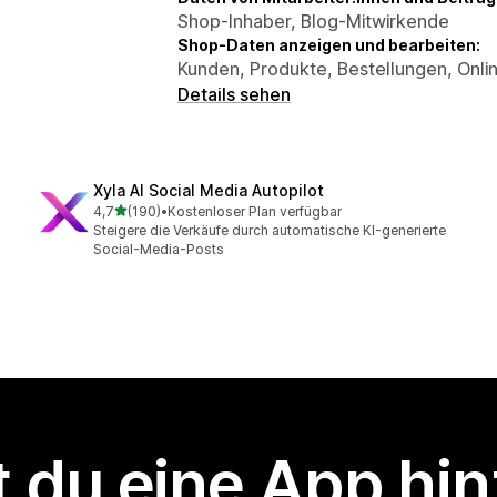
Shop-Inhaber, Blog-Mitwirkende
Shop-Daten anzeigen und bearbeiten:
Kunden, Produkte, Bestellungen, Onli
Details sehen
Xyla AI Social Media Autopilot
von 5 Sternen
4,7
(190)
•
Kostenloser Plan verfügbar
190 Rezensionen insgesamt
Steigere die Verkäufe durch automatische KI-generierte
Social-Media-Posts
 du eine App hi