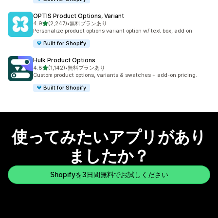
OPTIS Product Options, Variant
5つ星中
4.9
(2,247)
•
無料プランあり
合計レビュー数：2247件
Personalize product options variant option w/ text box, add on
Built for Shopify
Hulk Product Options
5つ星中
4.8
(1,142)
•
無料プランあり
合計レビュー数：1142件
Custom product options, variants & swatches + add-on pricing.
Built for Shopify
使ってみたいアプリがあり
ましたか？
Shopifyを3日間無料でお試しください