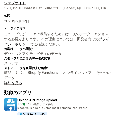
ウェブサイト
570, Boul. Charest Est, Suite 220, Québec, QC, G1K 9G3, CA
公開日
2020年2月12日
データアクセス
このアプリがストアで機能するためには、次のデータにアクセス
する必要があります。 その理由については、開発者向けの
プライ
バシーポリシー
でご確認ください。
お客様データの閲覧:
デバイスとアクティビティのデータ
スタッフと協力者のデータの閲覧:
ストアオーナー
ストアデータを表示および編集:
商品、 注文、 Shopify Functions、 オンラインストア、 その他の
データ
詳細を見る
類似のアプリ
Upload‑Lift Image Upload
5つ星中
4.9
(145)
•
無料プランあり
合計レビュー数：145件
Receive Image file uploads for personalized orders.
Built for Shopify