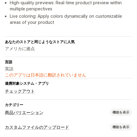
High-quality previews: Real-time product preview within
multiple perspectives
Live coloring: Apply colors dynamically on customizable
areas of your product
あなたのストアと同じようなストアに人気
アメリカに拠点
言語
英語
このアプリは日本語に翻訳されていません
連携対象システム・アプリ
チェックアウト
カテゴリー
商品バリエーション
機能を表示
カスタマイズ
カスタムファイルのアップロード
機能を表示
チェックボックス
見本
条件付きロジック
フォント
寸法