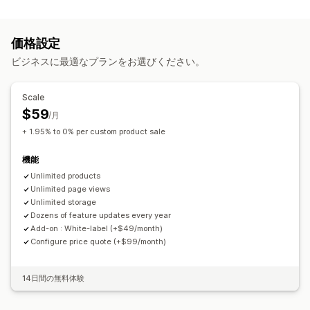
ファイルタイプ
ドロップダウン
ファイルのアップロード
複数選択
数字
PNG
JPEG
PDF
画像
ラジオボタン
カスタムテキスト
サイズ表
プレビュー
翻訳
価格設定
バリエーションの表示
ファイル管理
ビジネスに最適なプランをお選びください。
画像の回転
テキストを追加
カスタムフォント
価格
カスタムフィールド
一括編集
プレビュー
一括価格設定
条件ベースの価格設定
カスタム価格
Scale
インポートとエクスポート
印刷
動的価格設定
ディスカウントオプション
アドオン
$59
/月
バリエーションの追加料金
請求の設定
段階的な価格設定
+ 1.95% to 0% per custom product sale
保険料の追加料金
機能
在庫
Unlimited products
在庫僅少アラート
Unlimited page views
在庫切れの非表示
SKU管理
在庫状況
Unlimited storage
在庫ありの表示
手動更新
自動更新
Dozens of feature updates every year
Add-on : White-label (+$49/month)
Configure price quote (+$99/month)
14日間の無料体験