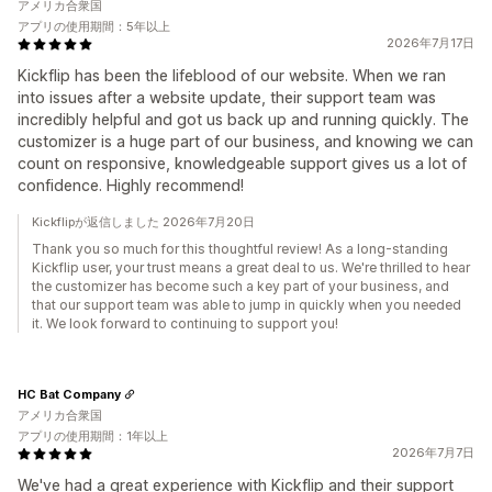
アメリカ合衆国
アプリの使用期間：5年以上
2026年7月17日
Kickflip has been the lifeblood of our website. When we ran
into issues after a website update, their support team was
incredibly helpful and got us back up and running quickly. The
customizer is a huge part of our business, and knowing we can
count on responsive, knowledgeable support gives us a lot of
confidence. Highly recommend!
Kickflipが返信しました 2026年7月20日
Thank you so much for this thoughtful review! As a long-standing
Kickflip user, your trust means a great deal to us. We're thrilled to hear
the customizer has become such a key part of your business, and
that our support team was able to jump in quickly when you needed
it. We look forward to continuing to support you!
HC Bat Company
アメリカ合衆国
アプリの使用期間：1年以上
2026年7月7日
We've had a great experience with Kickflip and their support