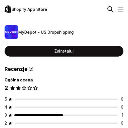
Shopify App Store
MyDepot ‑ US Dropshipping
Zainstaluj
Recenzje
(2)
Ogólna ocena
2
5
0
4
0
3
1
2
0