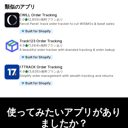
類似のアプリ
CWILL Order Tracking
5つ星中
5.0
(2,855)
•
無料プランあり
合計レビュー数：2855件
Parcel Panel: track order tracker to cut WISMOs & boost sales
Built for Shopify
Track123 Order Tracking
5つ星中
4.9
(1,564)
•
無料プランあり
合計レビュー数：1564件
A beautiful order tracker with branded tracking & order lookup
Built for Shopify
17TRACK Order Tracking
5つ星中
4.9
(3,835)
•
無料プランあり
合計レビュー数：3835件
Simplify order management with smooth tracking and returns
Built for Shopify
使ってみたいアプリがあり
ましたか？