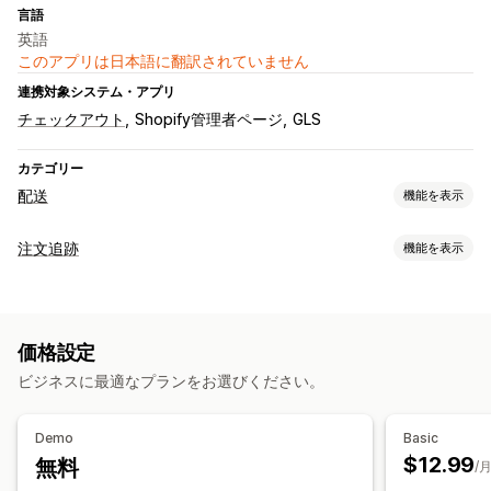
言語
英語
このアプリは日本語に翻訳されていません
連携対象システム・アプリ
チェックアウト
Shopify管理者ページ
GLS
カテゴリー
配送
機能を表示
ラベルと梱包
注文追跡
機能を表示
ラベル作成
一括印刷
住所の確認
明細表
返品用ラベル
追跡
注文の同期
複数言語
API
配送品の管理
価格設定
通知
注文の同期
ビジネスに最適なプランをお選びください。
オートメーション
Demo
Basic
$12.99
無料
/