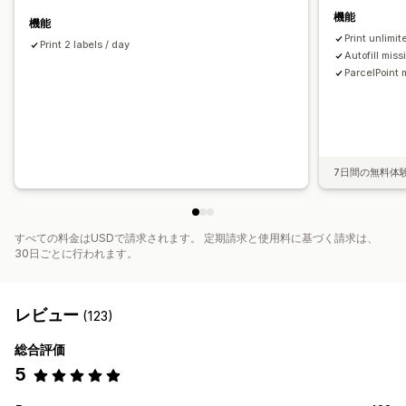
機能
機能
Print unlimit
Print 2 labels / day
Autofill mis
ParcelPoint 
7日間の無料体
すべての料金はUSDで請求されます。 定期請求と使用料に基づく請求は、
30日ごとに行われます。
レビュー
(123)
総合評価
5