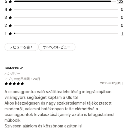
5
122
4
0
3
0
2
0
1
1
レビューを書く
すべてのレビュー
Biotér.hu
ハンガリー
アプリの使用期間：20日
2025年12月8日
A csomagpontra való szállítási lehetőség integrációjában
villámgyors segítséget kaptam a Gls től.
Ákos készségesen és nagy szakértelemmel tájékoztatott
mindenről, valamint hatékonyan tette elérhetővé a
csomagpontok kiválasztását,amely azóta is kifogástalanul
müködik.
Szívesen ajánlom és köszönöm ezúton is!