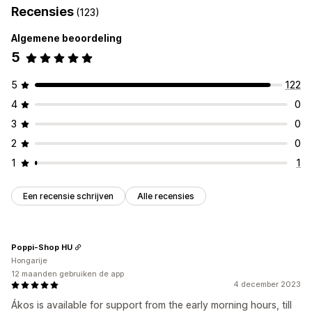
Recensies
(123)
Algemene beoordeling
5
5
122
4
0
3
0
2
0
1
1
Een recensie schrijven
Alle recensies
Poppi-Shop HU
Hongarije
12 maanden gebruiken de app
4 december 2023
Ákos is available for support from the early morning hours, till