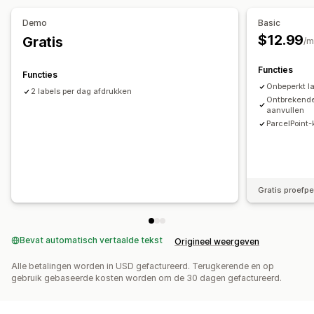
Demo
Basic
$12.99
Gratis
/m
Functies
Functies
Onbeperkt l
2 labels per dag afdrukken
Ontbrekend
aanvullen
ParcelPoint-
Gratis proefp
Bevat automatisch vertaalde tekst
Origineel weergeven
Alle betalingen worden in USD gefactureerd. Terugkerende en op
gebruik gebaseerde kosten worden om de 30 dagen gefactureerd.