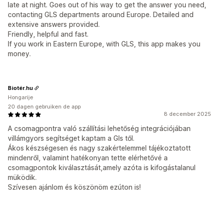
late at night. Goes out of his way to get the answer you need,
contacting GLS departments around Europe. Detailed and
extensive answers provided.
Friendly, helpful and fast.
If you work in Eastern Europe, with GLS, this app makes you
money.
Biotér.hu
Hongarije
20 dagen gebruiken de app
8 december 2025
A csomagpontra való szállítási lehetőség integrációjában
villámgyors segítséget kaptam a Gls től.
Ákos készségesen és nagy szakértelemmel tájékoztatott
mindenről, valamint hatékonyan tette elérhetővé a
csomagpontok kiválasztását,amely azóta is kifogástalanul
müködik.
Szívesen ajánlom és köszönöm ezúton is!