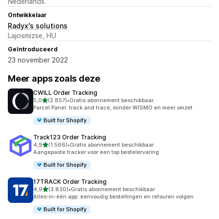
Nederlands.
Ontwikkelaar
Radyx's solutions
Lajosmizse, HU
Geïntroduceerd
23 november 2022
Meer apps zoals deze
CWILL Order Tracking
van 5 sterren
5,0
(2.857)
•
Gratis abonnement beschikbaar
2857 recensies in totaal
Parcel Panel: track and trace, minder WISMO en meer omzet
Built for Shopify
Track123 Order Tracking
van 5 sterren
4,9
(1.566)
•
Gratis abonnement beschikbaar
1566 recensies in totaal
Aangepaste tracker voor een top bestelervaring
Built for Shopify
17TRACK Order Tracking
van 5 sterren
4,9
(3.830)
•
Gratis abonnement beschikbaar
3830 recensies in totaal
Alles-in-één app: eenvoudig bestellingen en retouren volgen
Built for Shopify