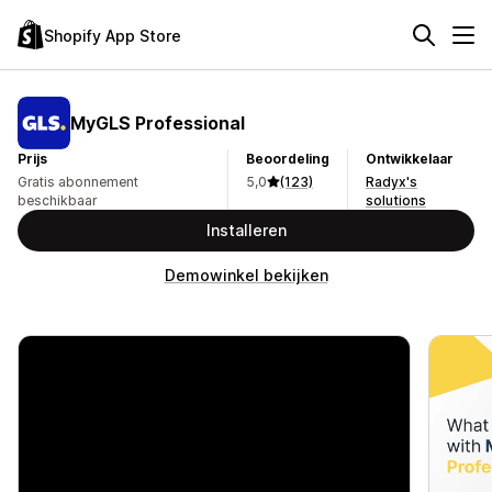
Shopify App Store
MyGLS Professional
Prijs
Beoordeling
Ontwikkelaar
Gratis abonnement
5,0
(123)
Radyx's
beschikbaar
solutions
Installeren
Demowinkel bekijken