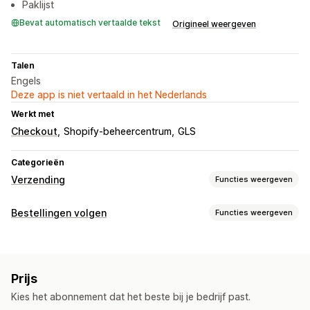
Paklijst
Bevat automatisch vertaalde tekst
Origineel weergeven
Talen
Engels
Deze app is niet vertaald in het Nederlands
Werkt met
Checkout
Shopify-beheercentrum
GLS
Categorieën
Verzending
Functies weergeven
Labels en verpakking
Bestellingen volgen
Functies weergeven
Labelcreatie
In bulk afdrukken
Adresvalidatie
Pakbonnen
Tracking
Retourlabels
Synchronisatie van bestellingen
API
Meerdere talen
Prijs
Meldingen
Zendingen beheren
Kies het abonnement dat het beste bij je bedrijf past.
Automatiseringen
Synchronisatie van bestellingen