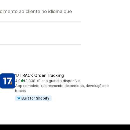
imento ao cliente no idioma que
17TRACK Order Tracking
de 5 estrelas
4,9
(3.838)
•
Plano gratuito disponível
3838 avaliações ao todo
App completo: rastreamento de pedidos, devoluções e
trocas
Built for Shopify