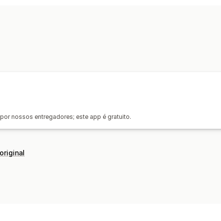
Criação de etiqueta
Impressão em m
Leitura de código de barras
Taxas de
Gerenciamento de remessas
Sincronização de pedidos
Acompanh
Página de rastreamento com a marca
Análises de frete
por nossos entregadores; este app é gratuito.
original