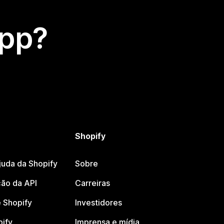
app?
Shopify
juda da Shopify
Sobre
ão da API
Carreiras
 Shopify
Investidores
pify
Imprensa e mídia