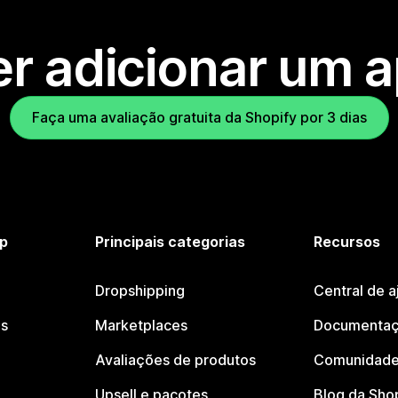
r adicionar um 
Faça uma avaliação gratuita da Shopify por 3 dias
p
Principais categorias
Recursos
Dropshipping
Central de a
os
Marketplaces
Documentaç
Avaliações de produtos
Comunidade
Upsell e pacotes
Blog da Sho