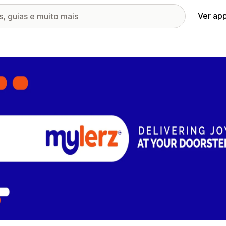
Ver ap
ia de imagens em destaque