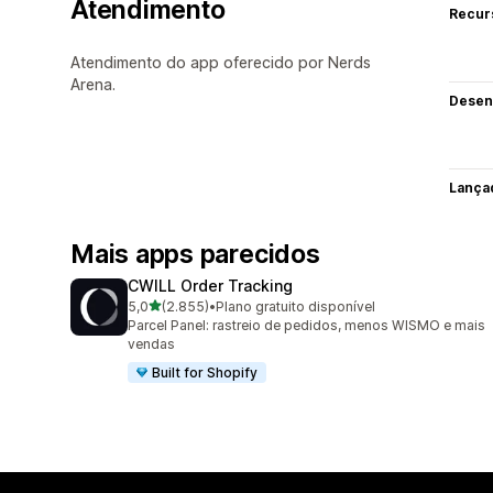
Atendimento
Recur
Atendimento do app oferecido por Nerds
Arena.
Desen
Lança
Mais apps parecidos
CWILL Order Tracking
de 5 estrelas
5,0
(2.855)
•
Plano gratuito disponível
2855 avaliações ao todo
Parcel Panel: rastreio de pedidos, menos WISMO e mais
vendas
Built for Shopify