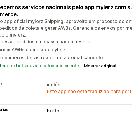
ecemos serviços nacionais pelo app mylerz com su
merce.
 app oficial mylerz Shipping, aproveite um processo de env
 pedidos de coleta e gerar AWBs. Gerencie os envios por m
do o mylerz.
ocessar pedidos em massa para o mylerz.
primir AWBs com o app mylerz.
iar números de rastreamento automaticamente.
tém texto traduzido automaticamente
Mostrar original
as
inglês
Este app não está traduzido para port
orias
Frete
Etiquetas e embalagem