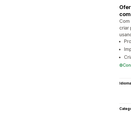
Ofer
com
Com o
criar
usan
Pr
Im
Cr
Con
Idiom
Categ