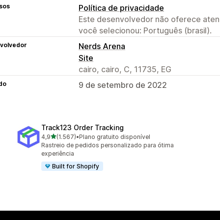
sos
Política de privacidade
Este desenvolvedor não oferece atend
você selecionou: Português (brasil).
volvedor
Nerds Arena
Site
cairo, cairo, C, 11735, EG
do
9 de setembro de 2022
Track123 Order Tracking
de 5 estrelas
4,9
(1.567)
•
Plano gratuito disponível
1567 avaliações ao todo
Rastreio de pedidos personalizado para ótima
experiência
Built for Shopify