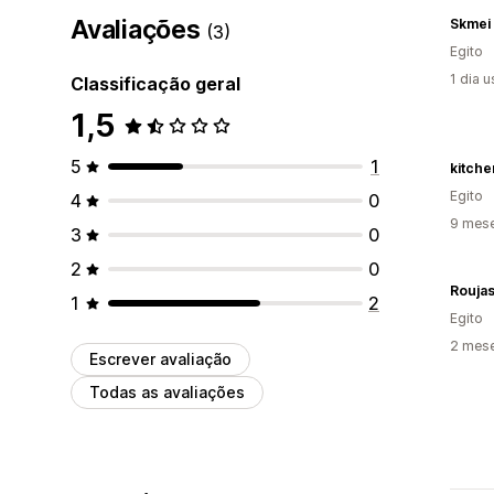
Avaliações
Skmei
(3)
Egito
1 dia 
Classificação geral
1,5
5
1
kitch
Egito
4
0
9 mes
3
0
2
0
Rouja
1
2
Egito
2 mes
Escrever avaliação
Todas as avaliações