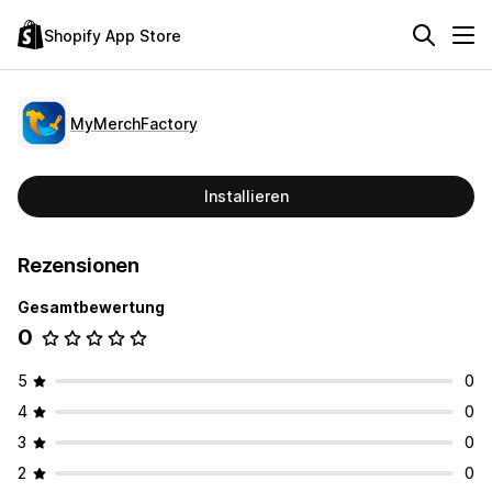
Shopify App Store
MyMerchFactory
Installieren
Rezensionen
Gesamtbewertung
0
5
0
4
0
3
0
2
0