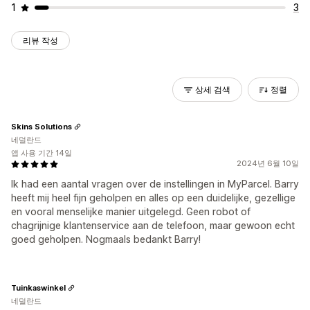
1
3
리뷰 작성
상세 검색
정렬
Skins Solutions
네덜란드
앱 사용 기간 14일
2024년 6월 10일
Ik had een aantal vragen over de instellingen in MyParcel. Barry
heeft mij heel fijn geholpen en alles op een duidelijke, gezellige
en vooral menselijke manier uitgelegd. Geen robot of
chagrijnige klantenservice aan de telefoon, maar gewoon echt
goed geholpen. Nogmaals bedankt Barry!
Tuinkaswinkel
네덜란드