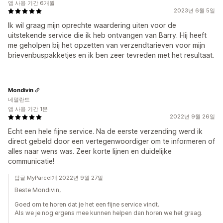
앱 사용 기간 6개월
2023년 6월 5일
Ik wil graag mijn oprechte waardering uiten voor de
uitstekende service die ik heb ontvangen van Barry. Hij heeft
me geholpen bij het opzetten van verzendtarieven voor mijn
brievenbuspakketjes en ik ben zeer tevreden met het resultaat.
Mondivin
네덜란드
앱 사용 기간 1분
2022년 9월 26일
Echt een hele fijne service. Na de eerste verzending werd ik
direct gebeld door een vertegenwoordiger om te informeren of
alles naar wens was. Zeer korte lijnen en duidelijke
communicatie!
답글 MyParcel개 2022년 9월 27일
Beste Mondivin,
Goed om te horen dat je het een fijne service vindt.
Als we je nog ergens mee kunnen helpen dan horen we het graag.