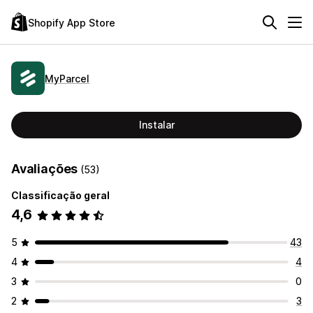
Shopify App Store
MyParcel
Instalar
Avaliações
(53)
Classificação geral
4,6
5
43
4
4
3
0
2
3