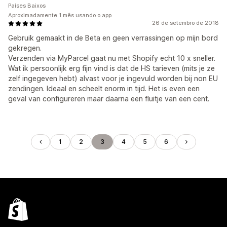
Países Baixos
Aproximadamente 1 mês usando o app
26 de setembro de 2018
Gebruik gemaakt in de Beta en geen verrassingen op mijn bord
gekregen.
Verzenden via MyParcel gaat nu met Shopify echt 10 x sneller.
Wat ik persoonlijk erg fijn vind is dat de HS tarieven (mits je ze
zelf ingegeven hebt) alvast voor je ingevuld worden bij non EU
zendingen. Ideaal en scheelt enorm in tijd. Het is even een
geval van configureren maar daarna een fluitje van een cent.
1
2
3
4
5
6