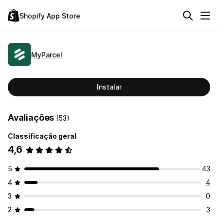
Shopify App Store
MyParcel
Instalar
Avaliações
(53)
Classificação geral
4,6
5
43
4
4
3
0
2
3