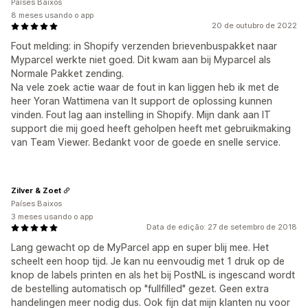
Países Baixos
8 meses usando o app
20 de outubro de 2022
Fout melding: in Shopify verzenden brievenbuspakket naar
Myparcel werkte niet goed. Dit kwam aan bij Myparcel als
Normale Pakket zending.
Na vele zoek actie waar de fout in kan liggen heb ik met de
heer Yoran Wattimena van It support de oplossing kunnen
vinden. Fout lag aan instelling in Shopify. Mijn dank aan IT
support die mij goed heeft geholpen heeft met gebruikmaking
van Team Viewer. Bedankt voor de goede en snelle service.
Zilver & Zoet
Países Baixos
3 meses usando o app
Data de edição: 27 de setembro de 2018
Lang gewacht op de MyParcel app en super blij mee. Het
scheelt een hoop tijd. Je kan nu eenvoudig met 1 druk op de
knop de labels printen en als het bij PostNL is ingescand wordt
de bestelling automatisch op "fullfilled" gezet. Geen extra
handelingen meer nodig dus. Ook fijn dat mijn klanten nu voor