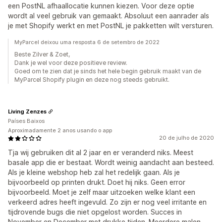
een PostNL afhaallocatie kunnen kiezen. Voor deze optie
wordt al veel gebruik van gemaakt. Absoluut een aanrader als
je met Shopify werkt en met PostNL je pakketten wilt versturen.
MyParcel deixou uma resposta 6 de setembro de 2022
Beste Zilver & Zoet,
Dank je wel voor deze positieve review.
Goed om te zien dat je sinds het hele begin gebruik maakt van de
MyParcel Shopify plugin en deze nog steeds gebruikt.
Living Zenzes
Países Baixos
Aproximadamente 2 anos usando o app
20 de julho de 2020
Tja wij gebruiken dit al 2 jaar en er veranderd niks. Meest
basale app die er bestaat. Wordt weinig aandacht aan besteed.
Als je kleine webshop heb zal het redelijk gaan. Als je
bijvoorbeeld op printen drukt. Doet hij niks. Geen error
bijvoorbeeld. Moet je zelf maar uitzoeken welke klant een
verkeerd adres heeft ingevuld. Zo zijn er nog veel irritante en
tijdrovende bugs die niet opgelost worden. Succes in
November en December met drukke tijden. Meerdere malen