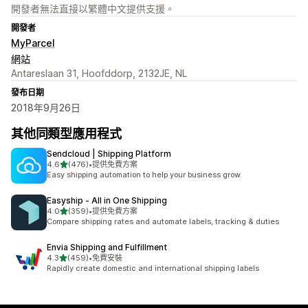
開發者無法直接以繁體中文提供支援。
開發者
MyParcel
網站
Antareslaan 31, Hoofddorp, 2132JE, NL
發布日期
2018年9月26日
其他同類型應用程式
Sendcloud | Shipping Platform
滿分 5 顆星
4.6
(476)
•
提供免費方案
共有 476 則評價
Easy shipping automation to help your business grow.
Easyship ‑ All in One Shipping
滿分 5 顆星
4.0
(359)
•
提供免費方案
共有 359 則評價
Compare shipping rates and automate labels, tracking & duties
Envia Shipping and Fulfillment
滿分 5 顆星
4.3
(459)
•
免費安裝
共有 459 則評價
Rapidly create domestic and international shipping labels