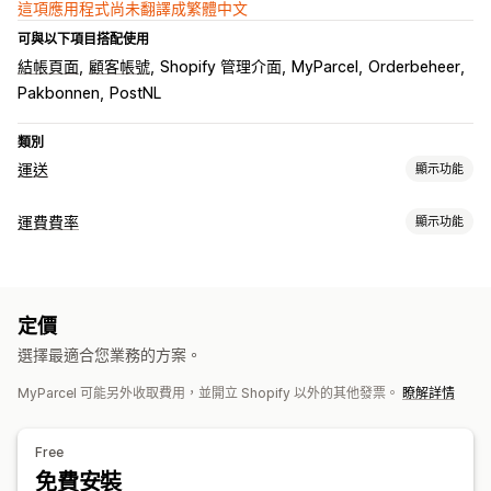
這項應用程式尚未翻譯成繁體中文
可與以下項目搭配使用
結帳頁面
顧客帳號
Shopify 管理介面
MyParcel
Orderbeheer
Pakbonnen
PostNL
類別
運送
顯示功能
標籤和包材
運費費率
顯示功能
建立標籤
大量印刷
地址驗證
裝箱單
海關文件
退貨單
計費
條碼掃描
揀貨單
運送保險
運送規則
選取貨運業者
運費費率
依貨運業者計費
依以包裹尺寸計費
依重量計費
郵遞區號
管理貨件
定價
多個區域
同步訂單
即時追蹤
品牌追蹤頁面
運送分析
選擇最適合您業務的方案。
自訂
MyParcel 可能另外收取費用，並開立 Shopify 以外的其他發票。
瞭解詳情
自訂通知
追蹤頁面
配送日期
排程
地址驗證
自訂規則
Free
免費安裝