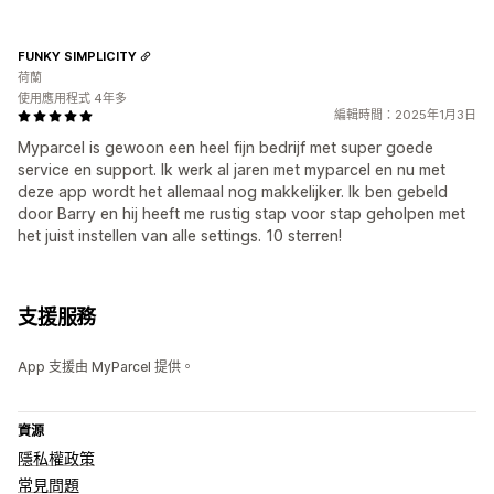
FUNKY SIMPLICITY
荷蘭
使用應用程式 4年多
編輯時間：2025年1月3日
Myparcel is gewoon een heel fijn bedrijf met super goede
service en support. Ik werk al jaren met myparcel en nu met
deze app wordt het allemaal nog makkelijker. Ik ben gebeld
door Barry en hij heeft me rustig stap voor stap geholpen met
het juist instellen van alle settings. 10 sterren!
支援服務
App 支援由 MyParcel 提供。
資源
隱私權政策
常見問題