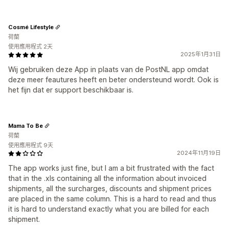
Cosmé Lifestyle
荷蘭
使用應用程式 2天
2025年1月31日
Wij gebruiken deze App in plaats van de PostNL app omdat
deze meer feautures heeft en beter ondersteund wordt. Ook is
het fijn dat er support beschikbaar is.
Mama To Be
荷蘭
使用應用程式 9天
2024年11月19日
The app works just fine, but I am a bit frustrated with the fact
that in the .xls containing all the information about invoiced
shipments, all the surcharges, discounts and shipment prices
are placed in the same column. This is a hard to read and thus
it is hard to understand exactly what you are billed for each
shipment.