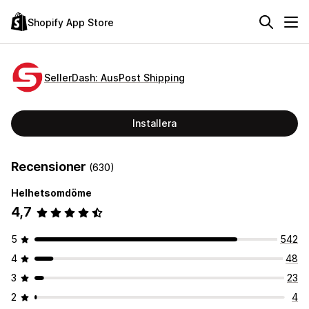
Shopify App Store
SellerDash: AusPost Shipping
Installera
Recensioner
(630)
Helhetsomdöme
4,7
5
542
4
48
3
23
2
4