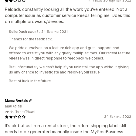
แก้ไขเมื่อ 20 มิถุนายน 2022
Reloads constantly loosing all the work you've entered. Not a
computer issue as customer service keeps telling me. Does this
on multiple browsers/devices.
SellerDash ตอบแล้ว 24 สิงหาคม 2021
Thanks for the feedback.
We pride ourselves on a feature rich app and great support and
offered to assist you with any query multiple times. Our recent feature
release was in direct response to feedback we collect.
But unfortunately we can't help if you uninstall the app without giving
us any chance to investigate and resolve your issue.
Best of luck in the future.
Mama Rentals
ออสเตรเลีย
28 วัน ในการใช้แอป
24 สิงหาคม 2022
It's ok but as I run a rental store, the return shipping label still
needs to be generated manually inside the MyPostBusiness