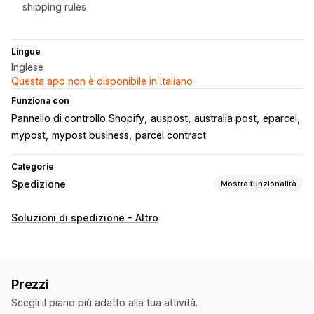
shipping rules
Lingue
Inglese
Questa app non è disponibile in Italiano
Funziona con
Pannello di controllo Shopify
auspost
australia post
eparcel
mypost
mypost business
parcel contract
Categorie
Spedizione
Mostra funzionalità
Etichette e imballaggio
Soluzioni di spedizione - Altro
Creazione di etichette
Stampa in blocco
Documenti di trasporto
Documenti doganali
Elenchi di evasione
Tariffe di spedizione
Prezzi
Gestione delle spedizioni
Scegli il piano più adatto alla tua attività.