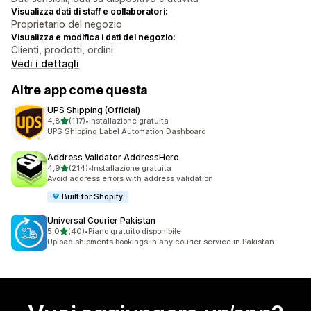
Visualizza dati di staff e collaboratori:
Proprietario del negozio
Visualizza e modifica i dati del negozio:
Clienti, prodotti, ordini
Vedi i dettagli
Altre app come questa
UPS Shipping (Official)
stelle su 5
4,8
(117)
•
Installazione gratuita
117 recensioni totali
UPS Shipping Label Automation Dashboard
Address Validator AddressHero
stelle su 5
4,9
(214)
•
Installazione gratuita
214 recensioni totali
Avoid address errors with address validation
Built for Shopify
Universal Courier Pakistan
stelle su 5
5,0
(40)
•
Piano gratuito disponibile
40 recensioni totali
Upload shipments bookings in any courier service in Pakistan.