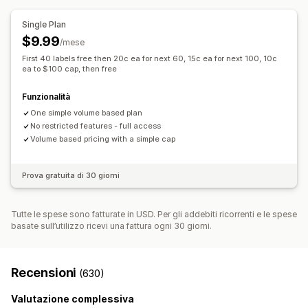
Sincronizzazione degli ordini
Aggiornamenti sugli ordini
Single Plan
$9.99
/mese
First 40 labels free then 20c ea for next 60, 15c ea for next 100, 10c
ea to $100 cap, then free
Funzionalità
One simple volume based plan
No restricted features - full access
Volume based pricing with a simple cap
Prova gratuita di 30 giorni
Tutte le spese sono fatturate in USD. Per gli addebiti ricorrenti e le spese
basate sull’utilizzo ricevi una fattura ogni 30 giorni.
Recensioni
(630)
Valutazione complessiva