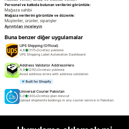
Personel ve katkıda bulunan verilerini görüntüle:
Mağaza sahibi
Mağaza verilerini görüntüle ve düzenle:
Müşteriler, ürünler, siparişler
Ayrıntıları inceleyin
Buna benzer diğer uygulamalar
UPS Shipping (Official)
5 yıldız üzerinden
4,8
(117)
•
Ücretsiz yükleme
toplam 117 değerlendirme
UPS Shipping Label Automation Dashboard
Address Validator AddressHero
5 yıldız üzerinden
4,9
(215)
•
Ücretsiz yükleme
toplam 215 değerlendirme
Avoid address errors with address validation
Built for Shopify
Universal Courier Pakistan
5 yıldız üzerinden
5,0
(40)
•
Ücretsiz plan mevcut
toplam 40 değerlendirme
Upload shipments bookings in any courier service in Pakistan.