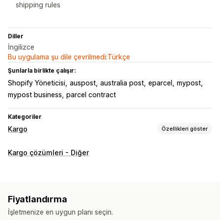
shipping rules
Diller
İngilizce
Bu uygulama şu dile çevrilmedi:Türkçe
Şunlarla birlikte çalışır:
Shopify Yöneticisi
auspost
australia post
eparcel
mypost
mypost business
parcel contract
Kategoriler
Kargo
Özellikleri göster
Etiketler ve ambalaj
Kargo çözümleri - Diğer
Etiket oluşturma
Toplu baskı
Sevk irsaliyeleri
Gümrük belgeleri
Seçim listeleri
Kargo ücretleri
Kargoları yönetme
Fiyatlandırma
Sipariş senkronizasyonu
Sipariş güncellemeleri
İşletmenize en uygun planı seçin.