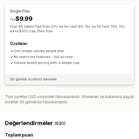
Single Plan
$9.99
/ay
First 40 labels free then 20c ea for next 60, 15c ea for next 100, 10c
ea to $100 cap, then free
Özellikler
One simple volume based plan
No restricted features - full access
Volume based pricing with a simple cap
30 günlük ücretsiz deneme
Tüm ücretler USD cinsinden faturalandırılır. Yinelenen ve kullanıma dayalı
ücretler 30 günde bir faturalandırılır.
Değerlendirmeler
(630)
Toplam puan