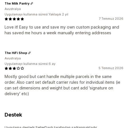
The Milk Pantry
Avustralya
Uygulamayı kullanma süresi:Yaklaşık 2 yıl
7 Temmuz 2026
Love it! Easy to use and save my own custom packaging and
has saved me hours a week manually entering addresses
The HiFi Shop
Avustralya
Uygulamayı kullanma süresi:6 ay
5 Temmuz 2026
Mostly good but cant handle multiple parcels in the same
order. Also cant set default carrier rules for individual items (ie
can set dimensions and weight but cant add 'signature on
delivery' etc)
Destek
Uygulama desteği SellerDash tarafından sağlanmaktadır.