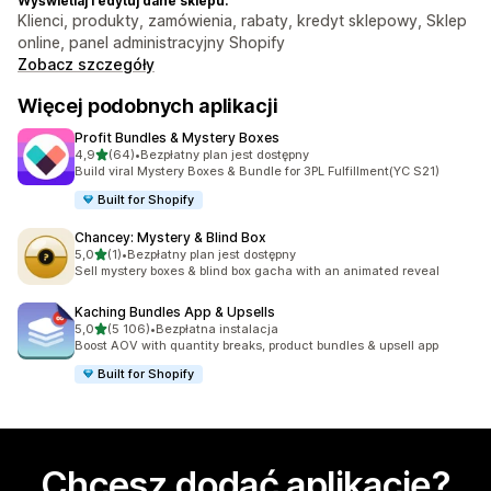
Wyświetlaj i edytuj dane sklepu:
Klienci, produkty, zamówienia, rabaty, kredyt sklepowy, Sklep
online, panel administracyjny Shopify
Zobacz szczegóły
Więcej podobnych aplikacji
Profit Bundles & Mystery Boxes
na 5 gwiazdek
4,9
(64)
•
Bezpłatny plan jest dostępny
Łączna liczba recenzji: 64
Build viral Mystery Boxes & Bundle for 3PL Fulfillment(YC S21)
Built for Shopify
Chancey: Mystery & Blind Box
na 5 gwiazdek
5,0
(1)
•
Bezpłatny plan jest dostępny
Łączna liczba recenzji: 1
Sell mystery boxes & blind box gacha with an animated reveal
Kaching Bundles App & Upsells
na 5 gwiazdek
5,0
(5 106)
•
Bezpłatna instalacja
Łączna liczba recenzji: 5106
Boost AOV with quantity breaks, product bundles & upsell app
Built for Shopify
Chcesz dodać aplikację?