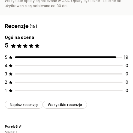
Wszystkie opłaty są naliczane w USD. Opłaty cykliczne i zależne od
użytkowania są pobierane co 30 dni.
Recenzje
(19)
Ogólna ocena
5
5
19
4
0
3
0
2
0
1
0
Napisz recenzję
Wszystkie recenzje
PurelyB
Malezja