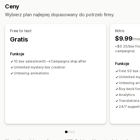
Ceny
Zarządzanie zgłoszeniami
Wybierz plan najlepiej dopasowany do potrzeb firmy.
Automatyczny wybór zwycięzcy
Sprawiedliwy wybór
Śledzenie konwersji
Analizy
Free to test
Nitro
$9.99
Gratis
Dostosowanie
/mie
+$0.25/box fr
Branding
Wielojęzyczne
Widżet witryny sklepu
campaigns)
Funkcje
10 box sales/month—>Campaigns stop after
Funkcje
Unlimited mystery box creation
Free 50 box
Unboxing animations
Unlimited my
Unboxing an
Buy back fu
Analytics
Translations
24/7 support