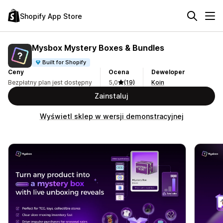
Shopify App Store
Mysbox Mystery Boxes & Bundles
Built for Shopify
Ceny
Ocena
Deweloper
Bezpłatny plan jest dostępny
5,0
(19)
Koin
Zainstaluj
Wyświetl sklep w wersji demonstracyjnej