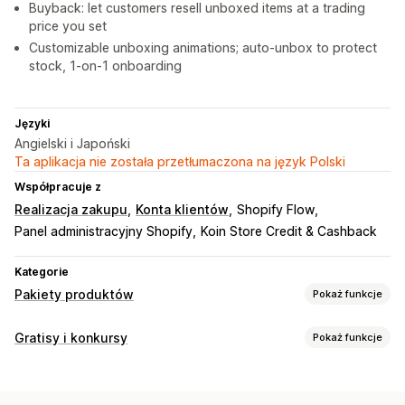
Buyback: let customers resell unboxed items at a trading
price you set
Customizable unboxing animations; auto-unbox to protect
stock, 1-on-1 onboarding
Języki
Angielski i Japoński
Ta aplikacja nie została przetłumaczona na język Polski
Współpracuje z
Realizacja zakupu
Konta klientów
Shopify Flow
Panel administracyjny Shopify
Koin Store Credit & Cashback
Kategorie
Pakiety produktów
Pokaż funkcje
Typy pakietów
Gratisy i konkursy
Pokaż funkcje
Stwórz pudełko
Pudełka na prezenty
Tajemnicze pudełka
Rodzaje kampanii
Produkty cyfrowe
Produkty fizyczne
Natychmiastowa wygrana
Po zakupie
Spin-to-win
Gry