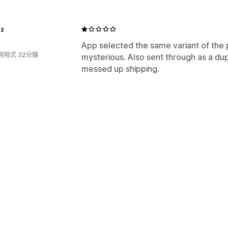
gz
App selected the same variant of the 
用程式 32分鐘
mysterious. Also sent through as a dup
messed up shipping.