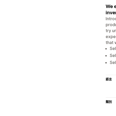
We e
inve
Intro
produ
try 
exper
that 
Sel
Sel
Sel
語言
類別