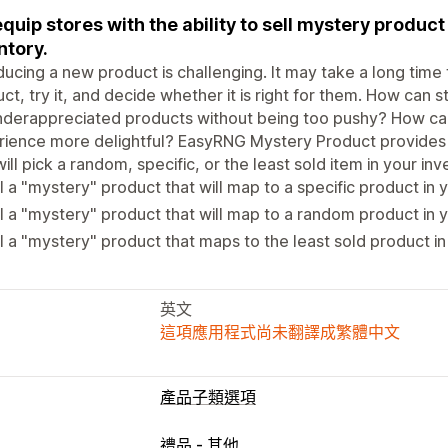
quip stores with the ability to sell mystery product
ntory.
ducing a new product is challenging. It may take a long time
ct, try it, and decide whether it is right for them. How ca
underappreciated products without being too pushy? How c
ience more delightful? EasyRNG Mystery Product provides 
will pick a random, specific, or the least sold item in your inv
l a "mystery" product that will map to a specific product in 
l a "mystery" product that will map to a random product in 
l a "mystery" product that maps to the least sold product in
英文
這項應用程式尚未翻譯成繁體中文
產品子類選項
禮品 - 其他