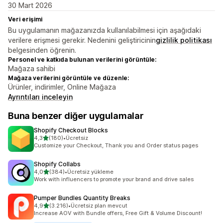
30 Mart 2026
Veri erişimi
Bu uygulamanın mağazanızda kullanılabilmesi için aşağıdaki
verilere erişmesi gerekir. Nedenini geliştiricinin
gizlilik politikası
belgesinden öğrenin.
Personel ve katkıda bulunan verilerini görüntüle:
Mağaza sahibi
Mağaza verilerini görüntüle ve düzenle:
Ürünler, indirimler, Online Mağaza
Ayrıntıları inceleyin
Buna benzer diğer uygulamalar
Shopify Checkout Blocks
5 yıldız üzerinden
4,3
(180)
•
Ücretsiz
toplam 180 değerlendirme
Customize your Checkout, Thank you and Order status pages
Shopify Collabs
5 yıldız üzerinden
4,0
(384)
•
Ücretsiz yükleme
toplam 384 değerlendirme
Work with influencers to promote your brand and drive sales
Pumper Bundles Quantity Breaks
5 yıldız üzerinden
4,9
(3.216)
•
Ücretsiz plan mevcut
toplam 3216 değerlendirme
Increase AOV with Bundle offers, Free Gift & Volume Discount!