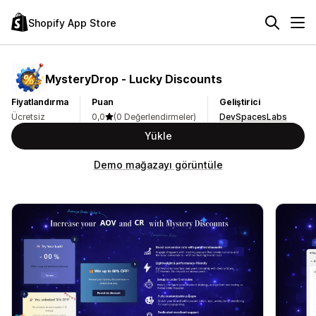
Shopify App Store
MysteryDrop ‑ Lucky Discounts
Fiyatlandırma
Puan
Geliştirici
Ücretsiz
0,0
(0 Değerlendirmeler)
DevSpacesLabs
Yükle
Demo mağazayı görüntüle