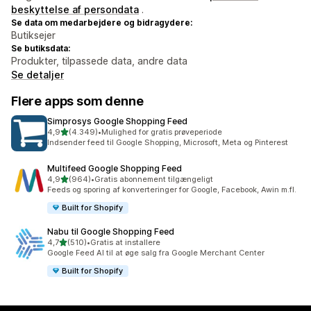
beskyttelse af persondata
.
Se data om medarbejdere og bidragydere:
Butiksejer
Se butiksdata:
Produkter, tilpassede data, andre data
Se detaljer
Flere apps som denne
Simprosys Google Shopping Feed
ud af 5 stjerner
4,9
(4.349)
•
Mulighed for gratis prøveperiode
4349 anmeldelser i alt
Indsender feed til Google Shopping, Microsoft, Meta og Pinterest
Multifeed Google Shopping Feed
ud af 5 stjerner
4,9
(964)
•
Gratis abonnement tilgængeligt
964 anmeldelser i alt
Feeds og sporing af konverteringer for Google, Facebook, Awin m.fl.
Built for Shopify
Nabu til Google Shopping Feed
ud af 5 stjerner
4,7
(510)
•
Gratis at installere
510 anmeldelser i alt
Google Feed AI til at øge salg fra Google Merchant Center
Built for Shopify