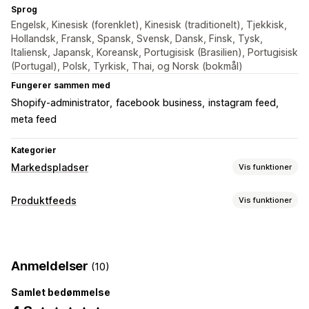
Sprog
Engelsk, Kinesisk (forenklet), Kinesisk (traditionelt), Tjekkisk,
Hollandsk, Fransk, Spansk, Svensk, Dansk, Finsk, Tysk,
Italiensk, Japansk, Koreansk, Portugisisk (Brasilien), Portugisisk
(Portugal), Polsk, Tyrkisk, Thai, og Norsk (bokmål)
Fungerer sammen med
Shopify-administrator
facebook business
instagram feed
meta feed
Kategorier
Markedspladser
Vis funktioner
Håndtering af fortegnelse
Produktfeeds
Vis funktioner
Automatisering af feed
Produktfeed
Tilpasning af feed
Produktsynkronisering
Produktvalg
Tilbudssynkronisering
Attributfiltre
Attributkortlægning
Metafelter
Lokal valuta
Oversættelse af feed
Masseupload
Anmeldelser
(10)
Feeds tilpasset til lokale forhold
Multivaluta
Flere sprog
Tilpassede fortegnelser
Analyse af fortegnelser
Synkronisering af varianter
Samlet bedømmelse