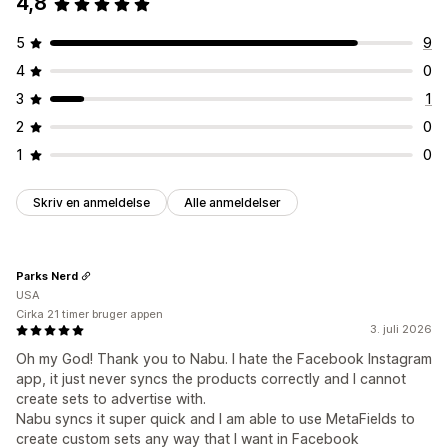
4,8
Feedhåndtering
Produktsynkronisering
Masseredigering
5
9
Opdateringer i realtid
Validering af fejl
Produktvalg
4
0
Lagersupport
Feedoptimering
3
1
2
0
1
0
Skriv en anmeldelse
Alle anmeldelser
Parks Nerd
USA
Cirka 21 timer bruger appen
3. juli 2026
Oh my God! Thank you to Nabu. I hate the Facebook Instagram
app, it just never syncs the products correctly and I cannot
create sets to advertise with.
Nabu syncs it super quick and I am able to use MetaFields to
create custom sets any way that I want in Facebook