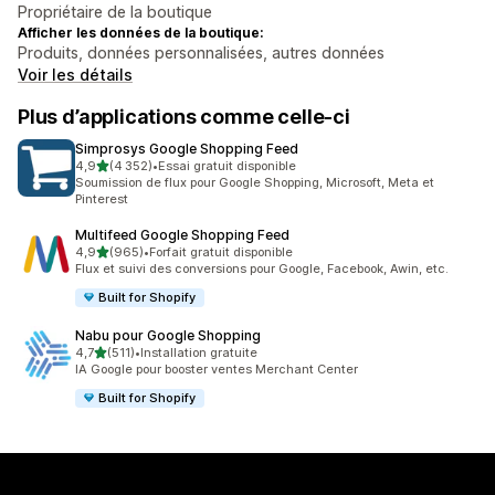
Propriétaire de la boutique
Afficher les données de la boutique:
Produits, données personnalisées, autres données
Voir les détails
Plus d’applications comme celle-ci
Simprosys Google Shopping Feed
étoile(s) sur 5
4,9
(4 352)
•
Essai gratuit disponible
4352 avis au total
Soumission de flux pour Google Shopping, Microsoft, Meta et
Pinterest
Multifeed Google Shopping Feed
étoile(s) sur 5
4,9
(965)
•
Forfait gratuit disponible
965 avis au total
Flux et suivi des conversions pour Google, Facebook, Awin, etc.
Built for Shopify
Nabu pour Google Shopping
étoile(s) sur 5
4,7
(511)
•
Installation gratuite
511 avis au total
IA Google pour booster ventes Merchant Center
Built for Shopify