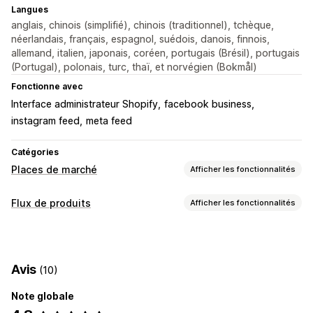
Langues
anglais, chinois (simplifié), chinois (traditionnel), tchèque,
néerlandais, français, espagnol, suédois, danois, finnois,
allemand, italien, japonais, coréen, portugais (Brésil), portugais
(Portugal), polonais, turc, thaï, et norvégien (Bokmål)
Fonctionne avec
Interface administrateur Shopify
facebook business
instagram feed
meta feed
Catégories
Places de marché
Afficher les fonctionnalités
Gestion des listes
Flux de produits
Afficher les fonctionnalités
Automatisation des flux
Flux de produits
Personnalisation du flux
Synchronisation des produits
Sélection de produit
Filtrage des attributs
Cartographie des attributs
Synchronisation des offres
Devise locale
Avis
(10)
Champs méta
Flux localisés
Devises multiples
Traduction des flux
Importation groupée
Multilingue
Synchronisation des variantes
Listes personnalisées
Analyse des listes
Note globale