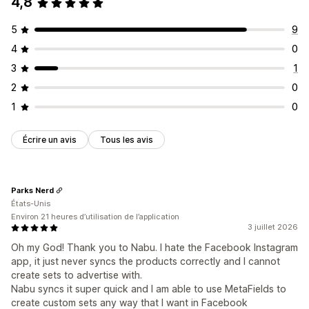
4,8
Gestion des flux
Synchronisation des produits
Édition en bloc
5
9
Mises à jour en temps réel
Validation d’erreur
4
0
Sélection de produit
Assistance relative aux stocks
3
1
Optimisation du flux
2
0
1
0
Écrire un avis
Tous les avis
Parks Nerd
États-Unis
Environ 21 heures d’utilisation de l’application
3 juillet 2026
Oh my God! Thank you to Nabu. I hate the Facebook Instagram
app, it just never syncs the products correctly and I cannot
create sets to advertise with.
Nabu syncs it super quick and I am able to use MetaFields to
create custom sets any way that I want in Facebook